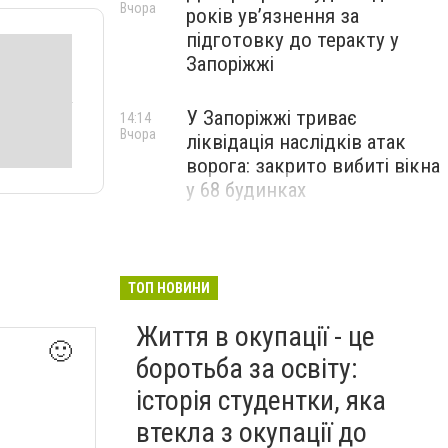
Вчора
років увʼязнення за
підготовку до теракту у
Запоріжжі
У Запоріжжі триває
14:14
Вчора
ліквідація наслідків атак
ворога: закрито вибиті вікна
у 68 будинках
ТОП НОВИНИ
Життя в окупації - це
🙂
боротьба за освіту:
історія студентки, яка
втекла з окупації до