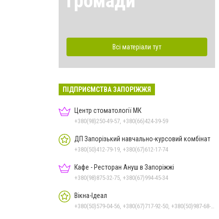
громади
Всі матеріали тут
ПІДПРИЄМСТВА ЗАПОРІЖЖЯ
Центр стоматології МК
+380(98)250-49-57, +380(66)424-39-59
ДП Запорізький навчально-курсовий комбінат
+380(50)412-79-19, +380(67)612-17-74
Кафе - Ресторан Ануш в Запоріжжі
+380(98)875-32-75, +380(67)994-45-34
Вікна-Ідеал
+380(50)579-04-56, +380(67)717-92-50, +380(50)987-68-90