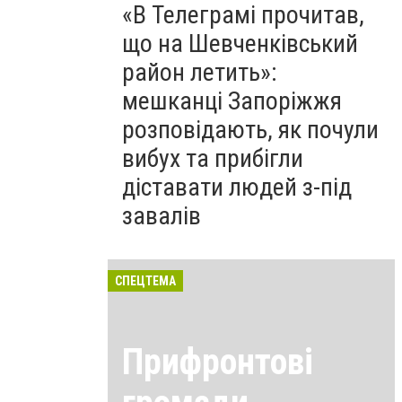
«В Телеграмі прочитав,
що на Шевченківський
район летить»:
мешканці Запоріжжя
розповідають, як почули
вибух та прибігли
діставати людей з-під
завалів
СПЕЦТЕМА
Прифронтові