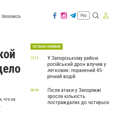
Рус
Нерухомість
ОСТАННІ НОВИНИ
кой
У Запорізькому районі
10:13
російський дрон влучив у
дело
легковик: поранений 45-
річний водій
Після атаки у Запоріжжі
08:44
зросла кількість
, что на
постраждалих до чотирьох
.