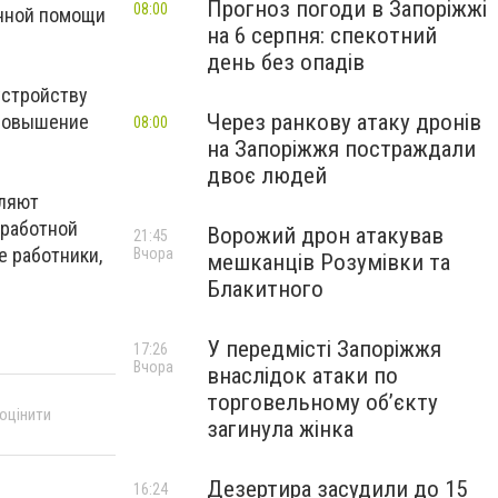
Прогноз погоди в Запоріжжі
08:00
енной помощи
на 6 серпня: спекотний
день без опадів
устройству
Через ранкову атаку дронів
 повышение
08:00
на Запоріжжя постраждали
двоє людей
вляют
аработной
Ворожий дрон атакував
21:45
е работники,
Вчора
мешканців Розумівки та
Блакитного
У передмісті Запоріжжя
17:26
Вчора
внаслідок атаки по
торговельному обʼєкту
 оцінити
загинула жінка
Дезертира засудили до 15
16:24