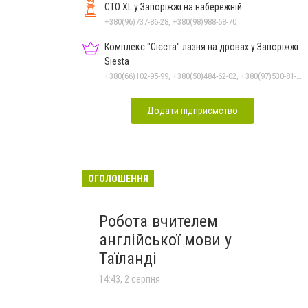
СТО XL у Запоріжжі на набережній
+380(96)737-86-28, +380(98)988-68-70
Комплекс "Сієста" лазня на дровах у Запоріжжі
Siesta
+380(66)102-95-99, +380(50)484-62-02, +380(97)530-81-63, +380(97)537-04-08
Додати підприємство
ОГОЛОШЕННЯ
Робота вчителем
англійської мови у
Таїланді
14:43, 2 серпня