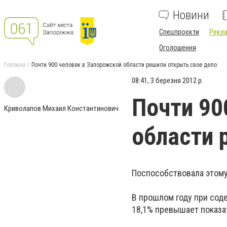
Новини
Спецпроєкти
Рекла
Оголошення
Головна
Почти 900 человек в Запорожской области решили открыть свое дело
08:41, 3 березня 2012 р.
Почти 90
Криволапов Михаил Константинович
области 
Поспособствовала этому
В прошлом году при сод
18,1% превышает показат