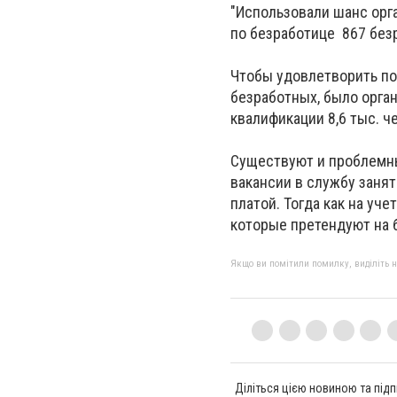
"Использовали шанс орг
по безработице 867 безр
Чтобы удовлетворить по
безработных, было орга
квалификации 8,6 тыс. ч
Существуют и проблемны
вакансии в службу заня
платой. Тогда как на уч
которые претендуют на 
Якщо ви помітили помилку, виділіть нео
Діліться цією новиною та підп