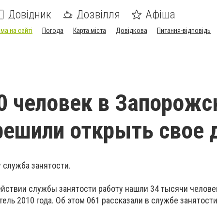
Довідник
Дозвілля
Афіша
ма на сайті
Погода
Карта міста
Довідкова
Питання-відповідь
0 человек в Запорожс
решили открыть свое 
 служба занятости.
ействии службы занятости работу нашли 34 тысячи человек
ель 2010 года. Об этом 061 рассказали в службе занятости