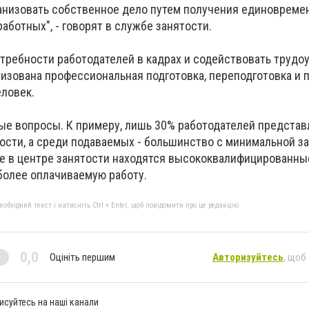
анизовать собственное дело путем получения единоврем
аботных", - говорят в службе занятости.
требности работодателей в кадрах и содействовать трудо
низована профессиональная подготовка, переподготовка и
еловек.
е вопросы. К примеру, лишь 30% работодателей предста
тости, а среди подаваемых - большинство с минимальной з
ете в центре занятости находятся высококвалифицированны
более оплачиваемую работу.
бхідний текст і натисніть Ctrl + Enter, щоб повідомити про це редакцію
0,0
Оцініть першим
Авторизуйтесь
, щоб
исуйтесь на наші канали