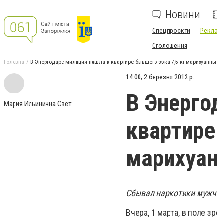
Новини
Спецпроєкти
Рекла
Оголошення
Головна
В Энергодаре милиция нашла в квартире бывшего зэка 7,5 кг марихуанны
14:00, 2 березня 2012 р.
В Энерго
Мария Ильинична Свет
квартире
марихуа
Сбывал наркотики мужчи
Вчера, 1 марта, в поле 