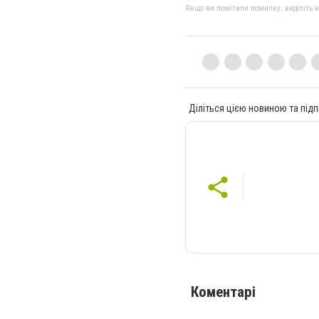
Якщо ви помітили помилку, виділіть нео
Діліться цією новиною та підп
Коментарі