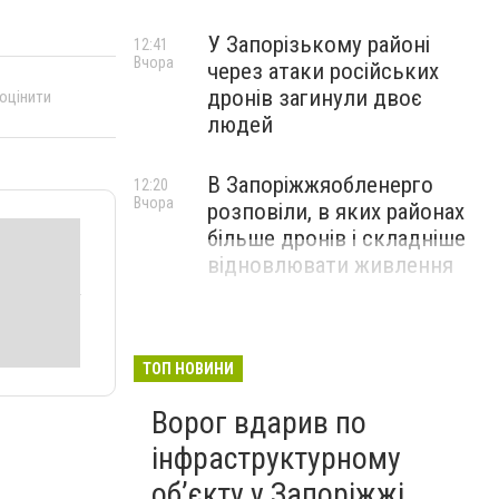
У Запорізькому районі
12:41
Вчора
через атаки російських
дронів загинули двоє
 оцінити
людей
В Запоріжжяобленерго
12:20
Вчора
розповіли, в яких районах
більше дронів і складніше
відновлювати живлення
ТОП НОВИНИ
Ворог вдарив по
інфраструктурному
обʼєкту у Запоріжжі