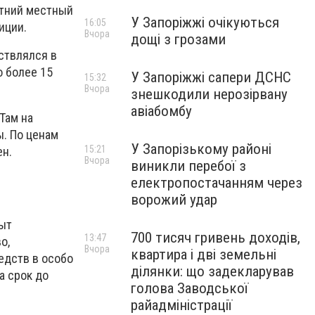
етний местный
У Запоріжжі очікуються
16:05
иции.
Вчора
дощі з грозами
ствлялся в
о более 15
У Запоріжжі сапери ДСНС
15:32
Вчора
знешкодили нерозірвану
авіабомбу
Там на
ы. По ценам
У Запорізькому районі
15:21
ен.
Вчора
виникли перебої з
електропостачанням через
ворожий удар
быт
700 тисяч гривень доходів,
13:47
о,
Вчора
квартира і дві земельні
едств в особо
ділянки: що задекларував
а срок до
голова Заводської
райадміністрації