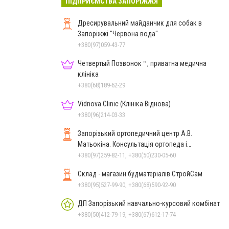
ПІДПРИЄМСТВА ЗАПОРІЖЖЯ
Дресирувальний майданчик для собак в
Запоріжжі "Червона вода"
+380(97)059-43-77
Четвертый Позвонок ™, приватна медична
клініка
+380(68)189-62-29
Vidnova Clinic (Клініка Віднова)
+380(96)214-03-33
Запорізький ортопедичний центр А.В.
Матьокіна. Консультація ортопеда і
реабілітолога вдома
+380(97)259-82-11, +380(50)230-05-60
Склад - магазин будматеріалів СтройСам
+380(95)527-99-90, +380(68)590-92-90
ДП Запорізький навчально-курсовий комбінат
+380(50)412-79-19, +380(67)612-17-74