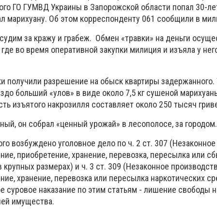
ого ГО ГУМВД Украины в Запорожской области попал 30-л
ал марихуану. Об этом корреспонденту 061 сообщили в мил
судим за кражу и грабеж. Обмен «травки» на деньги осуще
 где во время оперативной закупки милиция и изъяла у нег
ки получили разрешение на обыск квартиры задержанного. 
до больший «улов» в виде около 7,5 кг сушеной марихуан
ть изъятого накрозилля составляет около 250 тысяч грив
ый, он собрал «ценный урожай» в лесополосе, за городом.
о возбуждено уголовное дело по ч. 2 ст. 307 (Незаконное
ние, приобретение, хранение, перевозка, пересылка или с
 крупных размерах) и ч. 3 ст. 309 (Незаконное производств
ние, хранение, перевозка или пересылка наркотических ср
е суровое наказание по этим статьям - лишение свободы н
ией имущества.