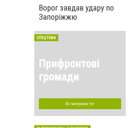
Ворог завдав удару по
Запоріжжю
СПЕЦТЕМА
Прифронтові
громади
Всі матеріали тут