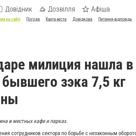
Довідник
Дозвілля
Афіша
ма на сайті
Погода
Карта міста
Довідкова
Питання-відповідь
даре милиция нашла в
 бывшего зэка 7,5 кг
нны
на в местных кафе и парках.
зрения сотрудников сектора по борьбе с незаконным оборот