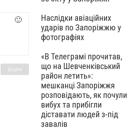
Наслідки авіаційних
🙂
ударів по Запоріжжю у
фотографіях
«В Телеграмі прочитав,
що на Шевченківський
Додати
район летить»:
мешканці Запоріжжя
розповідають, як почули
вибух та прибігли
діставати людей з-під
завалів