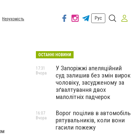
Рус
Нерухомість
ОСТАННІ НОВИНИ
У Запоріжжі апеляційний
17:31
Вчора
суд залишив без змін вирок
чоловіку, засудженому за
зґвалтування двох
малолітніх падчерок
Ворог поцілив в автомобіль
16:07
Вчора
рятувальників, коли вони
гасили пожежу
ом