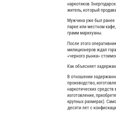
наркотиков Энергодарск
житель, который продав
Мужчина уже был ранее 
парке или местном кафе,
грамм марихуаны.
После этого оперативни
милиционеров ждал гораз
«черного рынка» стоимос
Как объясняет задержанн
В отношении задержанног
производство, изготовле
наркотических средств в
изготовление, приобрете
крупных размерах). Само
десяти лет с конфискац