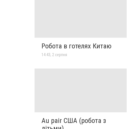
Робота в готелях Китаю
14:43, 2 серпня
Au pair США (робота з
дітьми)