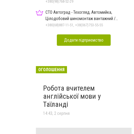
+380(98)768-52-29
СТО Автоград - Техогляд, Автомийка,
Цілодобовий шиномонтаж вантажний /
легковий
+380(68)887-11-51, +38(067)753-55-55
Додати підприємство
ОГОЛОШЕННЯ
Робота вчителем
англійської мови у
Таїланді
14:43, 2 серпня