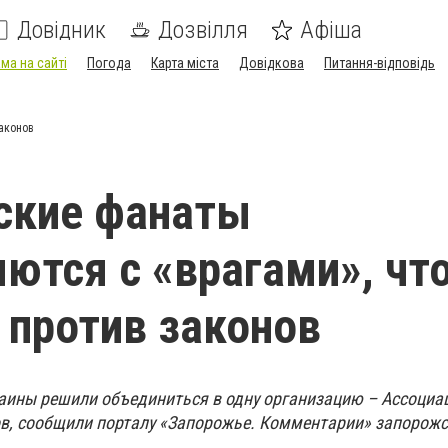
Довідник
Дозвілля
Афіша
ма на сайті
Погода
Карта міста
Довідкова
Питання-відповідь
аконов
ские фанаты
ются с «врагами», чт
 против законов
аины решили объединиться в одну организацию – Ассоци
, сообщили порталу «Запорожье. Комментарии» запорожск