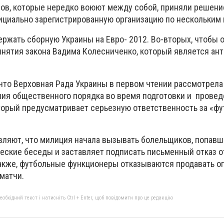
ов, которые нередко воюют между собой, приняли решени
ициально зарегистрированную организацию по нескольким 
ржать сборную Украины на Евро- 2012. Во-вторых, чтобы 
инятия закона Вадима Колесниченко, который является ан
 что Верховная Рада Украины в первом чтении рассмотрела
ия общественного порядка во время подготовки и прове
торый предусматривает серьезную ответственность за «ф
являют, что милиция начала вызывать болельщиков, попавш
еские беседы и заставляет подписать письменный отказ 
Также, футбольные функционеры отказываются продавать 
матчи.
бхідний текст і натисніть Ctrl + Enter, щоб повідомити про це редакцію