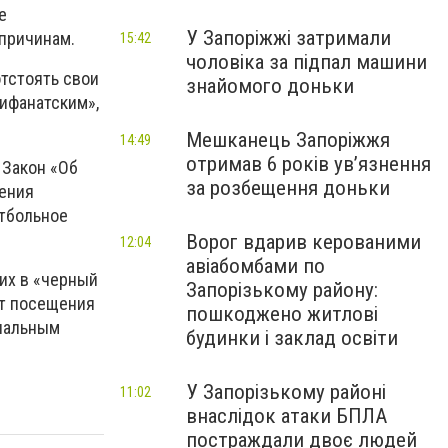
е
У Запоріжжі затримали
причинам.
15:42
чоловіка за підпал машини
отстоять свои
знайомого доньки
тифанатским»,
Мешканець Запоріжжя
14:49
отримав 6 років увʼязнення
 Закон «Об
за розбещення доньки
дения
утбольное
Ворог вдарив керованими
12:04
авіабомбами по
их в «черный
Запорізькому району:
от посещения
пошкоджено житлові
опальным
будинки і заклад освіти
У Запорізькому районі
11:02
внаслідок атаки БПЛА
постраждали двоє людей