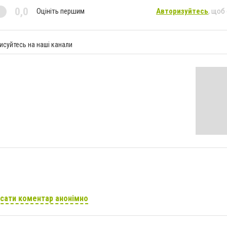
0,0
Оцініть першим
Авторизуйтесь
, щоб
исуйтесь на наші канали
сати коментар анонімно