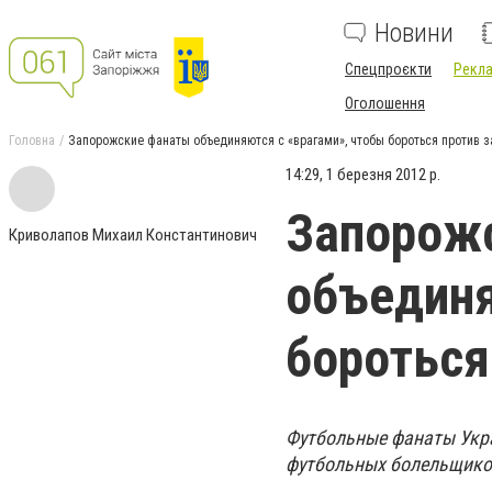
Новини
Спецпроєкти
Рекла
Оголошення
Головна
Запорожские фанаты объединяются с «врагами», чтобы бороться против з
14:29, 1 березня 2012 р.
Запорож
Криволапов Михаил Константинович
объединя
бороться
Футбольные фанаты Укр
футбольных болельщиков