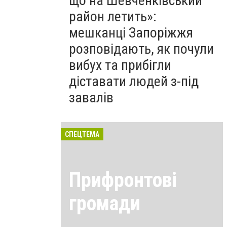
що на Шевченківський
район летить»:
мешканці Запоріжжя
розповідають, як почули
вибух та прибігли
діставати людей з-під
завалів
СПЕЦТЕМА
Прифронтові
громади