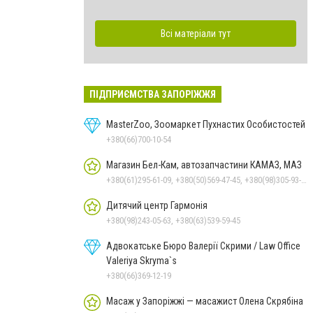
Всі матеріали тут
ПІДПРИЄМСТВА ЗАПОРІЖЖЯ
MasterZoo, Зоомаркет Пухнастих Особистостей
+380(66)700-10-54
Магазин Бел-Кам, автозапчастини КАМАЗ, МАЗ
+380(61)295-61-09, +380(50)569-47-45, +380(98)305-93-01
Дитячий центр Гармонія
+380(98)243-05-63, +380(63)539-59-45
Адвокатське Бюро Валерії Скрими / Law Office
Valeriya Skryma`s
+380(66)369-12-19
Масаж у Запоріжжі — масажист Олена Скрябіна