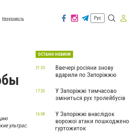
Рус
Нерухомість
ОСТАННІ НОВИНИ
Ввечері росіяни знову
21:33
вдарили по Запоріжжю
обы
У Запоріжжі тимчасово
17:20
зміниться рух тролейбусів
У Запоріжжі внаслідок
16:08
ацию
ворожої атаки пошкоджено
ие ультрас.
гуртожиток