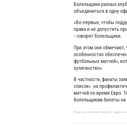
Болельщики разных клуб
объединиться в одну оф
«Во-первых, чтобы подде
права и не допустить пр
- говорят болельщики.
При этом они обмечают,
особенностях обеспечен
футбольных матчей», ко
хулиганство».
В частности, фанаты за
список» на профилактич
матчей по время Евро. 
болельщикам билеты на 
Якщо ви помітили помилку, виділіть нео