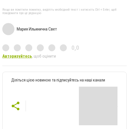
Якщо ви помітили помилку, виділіть необхідний текст і натисніть Ctrl + Enter, щоб
повідомити про це редакцію
Мария Ильинична Свет
0,0
Авторизуйтесь
, щоб оцінити
Діліться цією новиною та підписуйтесь на наші канали