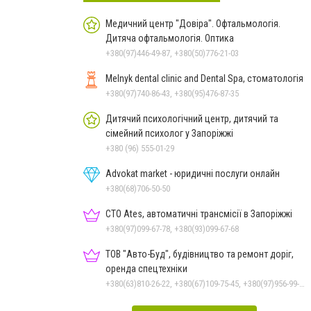
Медичний центр "Довіра". Офтальмологія.
Дитяча офтальмологія. Оптика
+380(97)446-49-87, +380(50)776-21-03
Melnyk dental clinic and Dental Spa, стоматологія
+380(97)740-86-43, +380(95)476-87-35
Дитячий психологічний центр, дитячий та
сімейний психолог у Запоріжжі
+380 (96) 555-01-29
Advokat market - юридичні послуги онлайн
+380(68)706-50-50
СТО Ates, автоматичні трансмісії в Запоріжжі
+380(97)099-67-78, +380(93)099-67-68
ТОВ "Авто-Буд", будівництво та ремонт доріг,
оренда спецтехніки
+380(63)810-26-22, +380(67)109-75-45, +380(97)956-99-23