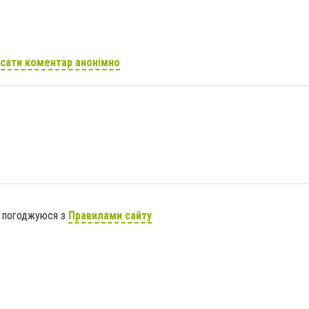
сати коментар анонімно
я погоджуюся з
Правилами сайту