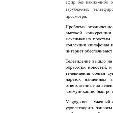
эфир без каких
-
либо о
зарубежных телеэфир
просмотра
.
Проблема ограниченн
высокой конкуренции
максимально простым –
коллекция кинофонда и
интернет обеспечивают 
Телевидение вышло на 
обработки новостей
,
и
телевидения обязан с
нарезок найденных в
ответственные за веден
коммуникацию быстро 
Megogo.net
– удачный 
удовлетворить запросы