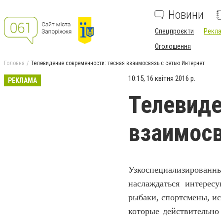
Новини
Спецпроєкти
Рекла
Оголошення
Головна
Телевидение современности: тесная взаимосвязь с сетью Интернет
10:15, 16 квітня 2016 р.
РЕКЛАМА
Телевиде
взаимосв
Узкоспециализированн
наслаждаться интере
рыбаки
,
спортсмены
,
ис
которые действительно