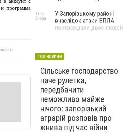
 в аккаунт с
 и программа
У Запорізькому районі
11:02
Вчора
внаслідок атаки БПЛА
постраждали двоє людей
 оцінити
ТОП НОВИНИ
Сільське господарство
наче рулетка,
передбачити
неможливо майже
нічого: запорізький
аграрій розповів про
жнива під час війни