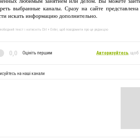
ченных любимым занятием или делом
.
Вы можете зайти
треть выбранные каналы
.
Сразу на сайте представлена
сти искать информацию дополнительно
.
бхідний текст і натисніть Ctrl + Enter, щоб повідомити про це редакцію
0,0
Оцініть першим
Авторизуйтесь
, щоб
исуйтесь на наші канали