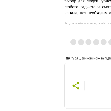
выбор для людей
,
увле
любого гаджета и смо
канала
,
нет необходимо
Якщо ви помітили помилку, виділіть нео
Діліться цією новиною та підп