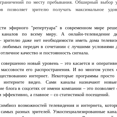
граничений по месту пребывания
.
Обширный выбор у
ов позволяет зрителю получать максимальное удов
ости эфирного
"
репертуара
"
в современном мире реше
 каналов по всему миру
.
А онлайн
-
телевидение д
 зрителю даже нет необходимости иметь дома телевиз
 любимых передач в сочетании с лучшими условиями д
отличное качество и постоянность сигнала
.
совершенно новый уровень – это касается и оперативн
 массовости его распространения
.
И во многом успех 
уществованию интернет
.
Некоторые программы просто 
 интернете видео
.
Сами каналы назначают новые
ие блога в соцсетях от имени компании – это позволяет
и эффективно
,
а главное – со статистикой посещений
.
симбиоз возможностей телевидения и интернета
,
котор
 самых разных зрителей
.
Узкоспециализированные кан