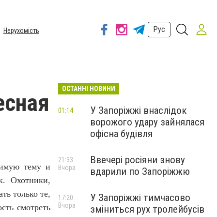
Рус
Нерухомість
ОСТАННІ НОВИНИ
есная
У Запоріжжі внаслідок
01:14
ворожого удару зайнялася
офісна будівля
Ввечері росіяни знову
21:33
бимую тему и
Вчора
вдарили по Запоріжжю
к
.
Охотники
,
ть только те
,
У Запоріжжі тимчасово
17:20
Вчора
сть смотреть
зміниться рух тролейбусів