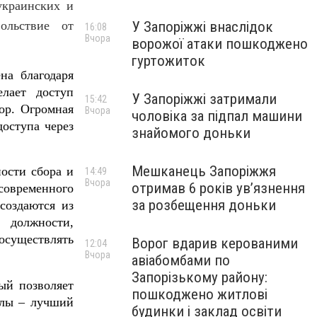
краинских и
ольствие от
У Запоріжжі внаслідок
16:08
Вчора
ворожої атаки пошкоджено
гуртожиток
на благодаря
елает доступ
У Запоріжжі затримали
15:42
ор
.
Огромная
Вчора
чоловіка за підпал машини
оступа через
знайомого доньки
Мешканець Запоріжжя
ости сбора и
14:49
Вчора
отримав 6 років увʼязнення
современного
за розбещення доньки
создаются из
 должности
,
 осуществлять
Ворог вдарив керованими
12:04
Вчора
авіабомбами по
Запорізькому району:
ый позволяет
пошкоджено житлові
алы – лучший
будинки і заклад освіти