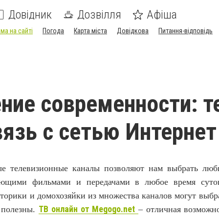
Довідник
Дозвілля
Афіша
ма на сайті
Погода
Карта міста
Довідкова
Питання-відповідь
ние современности: т
язь с сетью Интернет
ые телевизионные каналы позволяют нам выбрать лю
сующими фильмами и передачами в любое время суто
торики и домохозяйки из множества каналов могут выбра
ТВ онлайн от Megogo.net
 полезны
.
– отличная возможно