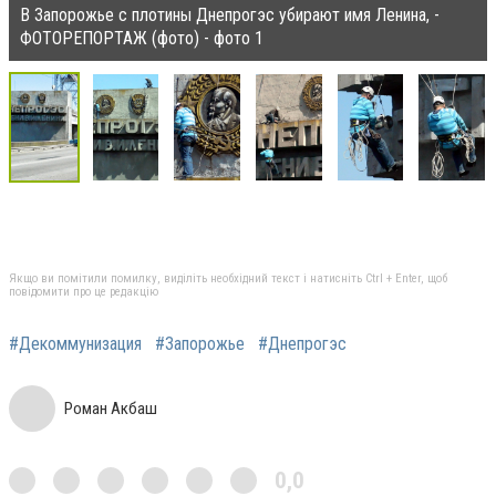
В Запорожье с плотины Днепрогэс убирают имя Ленина, -
ФОТОРЕПОРТАЖ (фото) - фото 1
Якщо ви помітили помилку, виділіть необхідний текст і натисніть Ctrl + Enter, щоб
повідомити про це редакцію
#Декоммунизация
#Запорожье
#Днепрогэс
Роман Акбаш
0,0