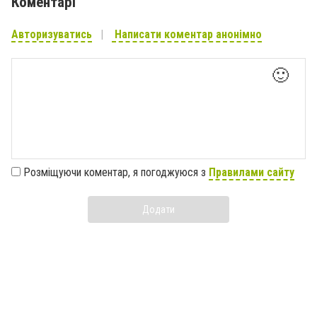
Коментарі
Авторизуватись
Написати коментар анонімно
🙂
Розміщуючи коментар, я погоджуюся з
Правилами сайту
Додати