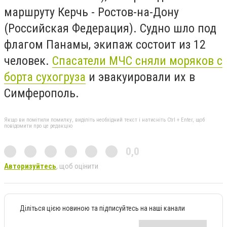
маршруту Керчь - Ростов-на-Дону
(Российская Федерация). Судно шло под
флагом Панамы, экипаж состоит из 12
человек.
Спасатели МЧС сняли моряков с
борта сухогруза
и эвакуировали их в
Симферополь.
Якщо ви помітили помилку, виділіть необхідний текст і натисніть Ctrl + Enter, щоб
повідомити про це редакцію
0,0
Авторизуйтесь
, щоб оцінити
Діліться цією новиною та підписуйтесь на наші канали