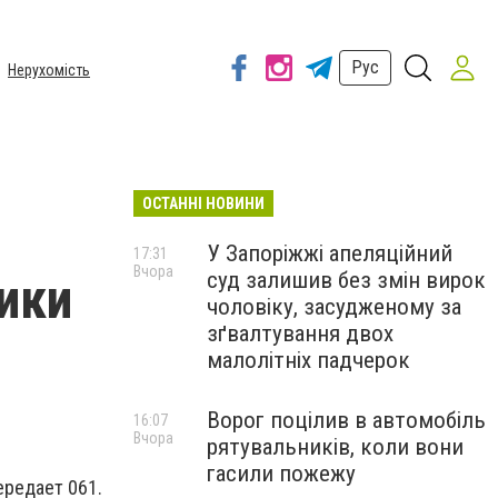
Рус
Нерухомість
ОСТАННІ НОВИНИ
У Запоріжжі апеляційний
17:31
Вчора
суд залишив без змін вирок
ики
чоловіку, засудженому за
зґвалтування двох
малолітніх падчерок
Ворог поцілив в автомобіль
16:07
Вчора
рятувальників, коли вони
гасили пожежу
редает 061.