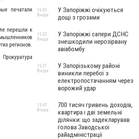
У Запоріжжі очікуються
рые печатали
16:05
Вчора
дощі з грозами
ле перешли к
У Запоріжжі сапери ДСНС
15:32
умышленников
Вчора
знешкодили нерозірвану
гих регионов.
авіабомбу
 Прокуратура
У Запорізькому районі
15:21
Вчора
виникли перебої з
електропостачанням через
ворожий удар
700 тисяч гривень доходів,
13:47
Вчора
квартира і дві земельні
ділянки: що задекларував
голова Заводської
райадміністрації