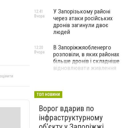
У Запорізькому районі
12:41
Вчора
через атаки російських
дронів загинули двоє
людей
В Запоріжжяобленерго
12:20
Вчора
розповіли, в яких районах
більше дронів і складніше
відновлювати живлення
 оцінити
ТОП НОВИНИ
Ворог вдарив по
інфраструктурному
обʼєкту у Запоріжжі