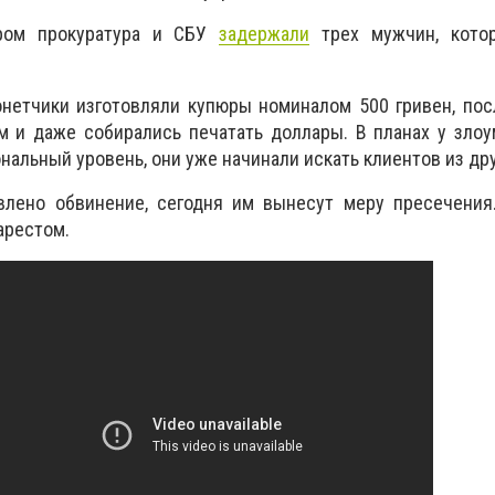
ером прокуратура и СБУ
задержали
трех мужчин, кото
нетчики изготовляли купюры номиналом 500 гривен, пос
м и даже собирались печатать доллары. В планах у зло
альный уровень, они уже начинали искать клиентов из дру
лено обвинение, сегодня им вынесут меру пресечения.
арестом.