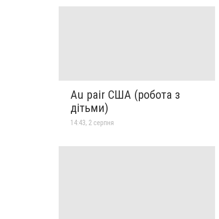
Au pair США (робота з
дітьми)
14:43, 2 серпня