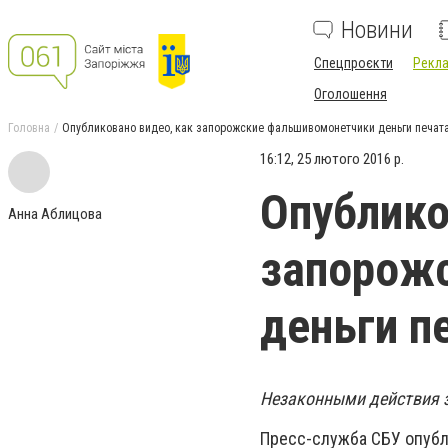
Новини
Спецпроєкти
Рекла
Оголошення
Головна
Опубликовано видео, как запорожские фальшивомонетчики деньги печат
16:12, 25 лютого 2016 р.
Опублико
Анна Аблицова
запорож
деньги п
Незаконными действия 
Пресс-служба СБУ опубл