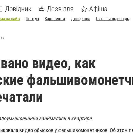
Довідник
Дозвілля
Афіша
ма на сайті
Погода
Карта міста
Довідкова
Питання-відповідь
али
вано видео, как
ские фальшивомонетч
ечатали
злоумышленники занимались в квартире
иковала видео обысков у фальшивомонетчиков. Об этом пе