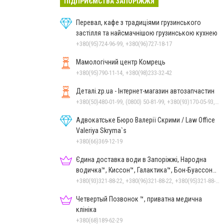
ПІДПРИЄМСТВА ЗАПОРІЖЖЯ
Перевал, кафе з традиціями грузинського
застілля та найсмачнішою грузинською кухнею
+380(95)724-96-99, +380(96)727-18-17
Мамологічний центр Комрець
+380(95)790-11-14, +380(98)233-32-42
Деталі.zp.ua - Інтернет-магазин автозапчастин
+380(50)480-01-99, (0800) 50-81-99, +380(93)170-05-93, +380(98)580-01-99
Адвокатське Бюро Валерії Скрими / Law Office
Valeriya Skryma`s
+380(66)369-12-19
Єдина доставка води в Запоріжжі, Народна
водичка™, Киссон™, Галактика™, Бон-Буассон™,
Царичанська™
+380(93)321-88-22, +380(96)321-88-22, +380(95)321-88-22
Четвертый Позвонок ™, приватна медична
клініка
+380(68)189-62-29