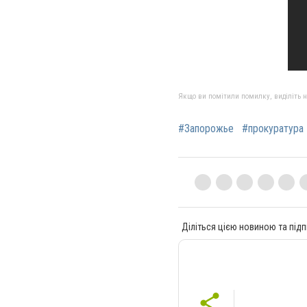
Якщо ви помітили помилку, виділіть нео
#Запорожье
#прокуратура
Діліться цією новиною та підп