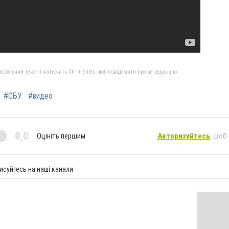
бхідний текст і натисніть Ctrl + Enter, щоб повідомити про це редакцію
#СБУ
#видео
0,0
Оцініть першим
Авторизуйтесь
, щоб
исуйтесь на наші канали