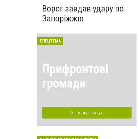
Ворог завдав удару по
Запоріжжю
СПЕЦТЕМА
Прифронтові
громади
Всі матеріали тут