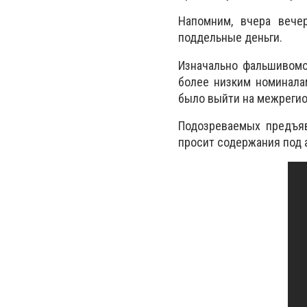
Напомним, вчера веч
поддельные деньги.
Изначально фальшивомо
более низким номинала
было выйти на межрегион
Подозреваемых предъяв
просит содержания под 