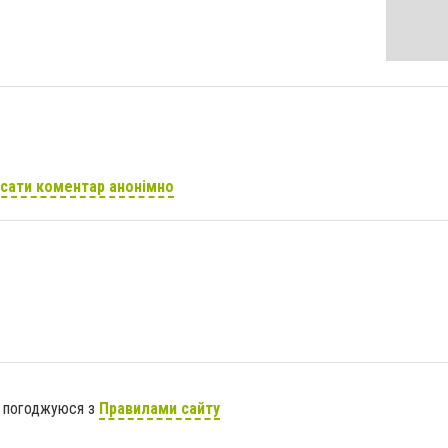
сати коментар анонімно
я погоджуюся з
Правилами сайту