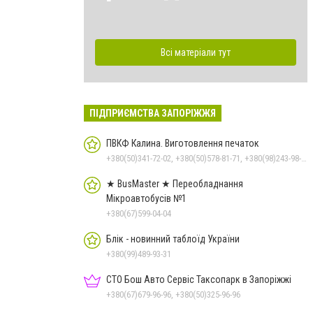
Всі матеріали тут
ПІДПРИЄМСТВА ЗАПОРІЖЖЯ
ПВКФ Калина. Виготовлення печаток
+380(50)341-72-02, +380(50)578-81-71, +380(98)243-98-19
★ BusMaster ★ Переобладнання
Мікроавтобусів №1
+380(67)599-04-04
Блік - новинний таблоїд України
+380(99)489-93-31
СТО Бош Авто Сервіс Таксопарк в Запоріжжі
+380(67)679-96-96, +380(50)325-96-96