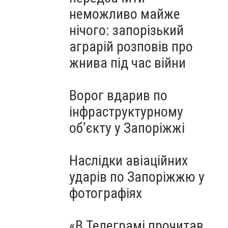
неможливо майже
нічого: запорізький
аграрій розповів про
жнива під час війни
Ворог вдарив по
інфраструктурному
обʼєкту у Запоріжжі
Наслідки авіаційних
ударів по Запоріжжю у
фотографіях
«В Телеграмі прочитав,