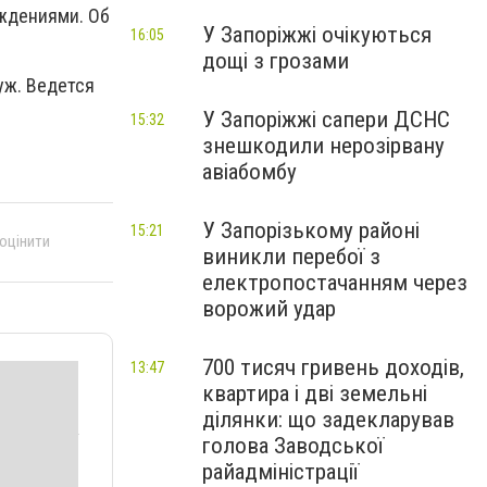
ждениями. Об
У Запоріжжі очікуються
16:05
дощі з грозами
уж. Ведется
У Запоріжжі сапери ДСНС
15:32
знешкодили нерозірвану
авіабомбу
У Запорізькому районі
15:21
 оцінити
виникли перебої з
електропостачанням через
ворожий удар
700 тисяч гривень доходів,
13:47
квартира і дві земельні
ділянки: що задекларував
голова Заводської
райадміністрації