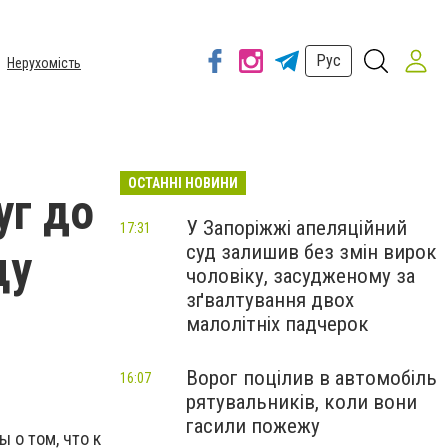
Рус
Нерухомість
ОСТАННІ НОВИНИ
уг до
У Запоріжжі апеляційний
17:31
суд залишив без змін вирок
цу
чоловіку, засудженому за
зґвалтування двох
малолітніх падчерок
Ворог поцілив в автомобіль
16:07
рятувальників, коли вони
гасили пожежу
 о том, что к