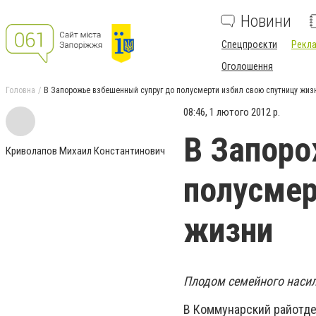
Новини
Спецпроєкти
Рекла
Оголошення
Головна
В Запорожье взбешенный супруг до полусмерти избил свою спутницу жиз
08:46, 1 лютого 2012 р.
В Запоро
Криволапов Михаил Константинович
полусмер
жизни
Плодом семейного насил
В Коммунарский райотде