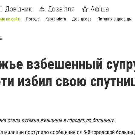
Довідник
Дозвілля
Афіша
ма на сайті
Погода
Карта міста
Довідкова
Питання-відповідь
ни
жье взбешенный супр
ти избил свою спутни
ия стала путевка женщины в городскую больницу.
л милиции поступило сообщение из 5-й городской больницы