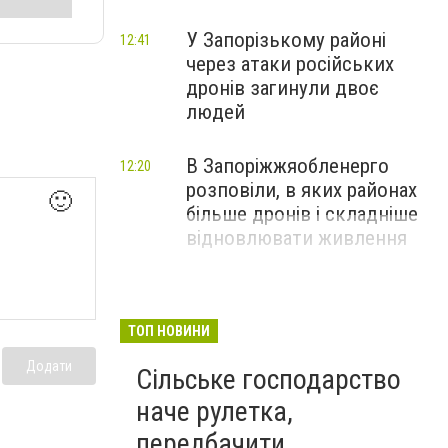
У Запорізькому районі
12:41
через атаки російських
дронів загинули двоє
людей
В Запоріжжяобленерго
12:20
розповіли, в яких районах
🙂
більше дронів і складніше
відновлювати живлення
ТОП НОВИНИ
Додати
Сільське господарство
наче рулетка,
передбачити