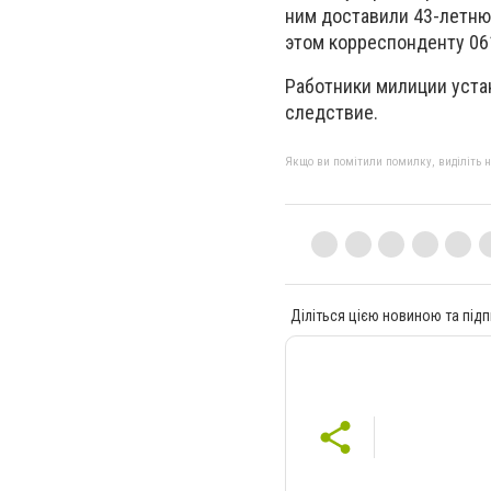
ним доставили 43-летн
этом корреспонденту 06
Работники милиции уста
следствие.
Якщо ви помітили помилку, виділіть нео
Діліться цією новиною та підп