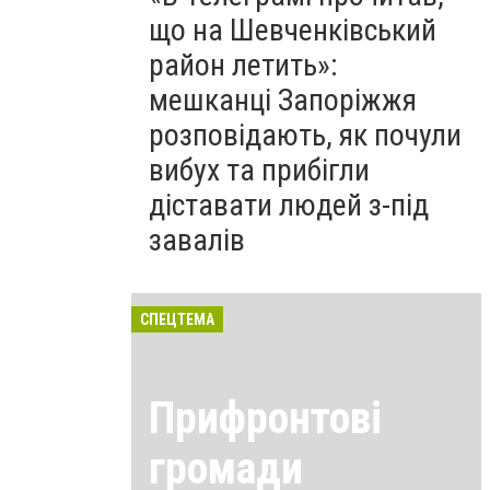
що на Шевченківський
район летить»:
мешканці Запоріжжя
розповідають, як почули
вибух та прибігли
діставати людей з-під
завалів
СПЕЦТЕМА
Прифронтові
громади