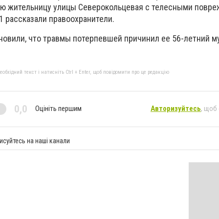
юю жительницу улицы Северокольцевая с телесными повре
1 рассказали правоохранители.
новили, что травмы потерпевшей причинил ее 56-летний м
бхідний текст і натисніть Ctrl + Enter, щоб повідомити про це редакцію
0,0
Оцініть першим
Авторизуйтесь
, щоб
исуйтесь на наші канали