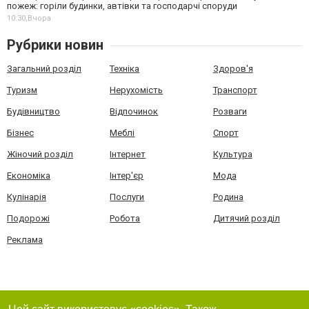
пожеж: горіли будинки, автівки та господарчі споруди
10:30,
Вчора
Рубрики новин
Загальний розділ
Техніка
Здоров'я
Туризм
Нерухомість
Транспорт
Будівництво
Відпочинок
Розваги
Бізнес
Меблі
Спорт
Жіночий розділ
Інтернет
Культура
Економіка
Інтер'єр
Мода
Кулінарія
Послуги
Родина
Подорожі
Робота
Дитячий розділ
Реклама