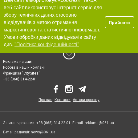
Цей сайт використовує «cookies». Також
веб-сайт використовує інтернет-сервіс для
збору технічних даних стосовно
відвідувачів з метою отримання
Прийняти
маркетингової та статистичної інформації.
Умови обробки даних відвідувачів сайту
див.
"Політика конфіденційності"
Реклама на сайті
Робота в нашій компанії
Франшиза "CitySites"
+38 (068) 314-22-01
Про нас
Контакти
Автори проєкту
З питань реклами: +38 (068) 314-22-01. E-mail:
reklama@061.ua
E-mail редакції:
news@061.ua