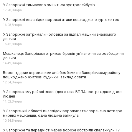
У Запоріжжі тимчасово зміниться рух тролейбусів
17:20,
Вчора
У Запоріжжі внаслідок ворожої атаки пошкоджено гуртожиток
16:08,
Вчора
У Запоріжжі затримали чоловіка за підпал машини знайомого
доньки
15:42,
Вчора
Мешканець Запоріжжя отримав 6 років увʼязнення за розбещення
доньки
14:49,
Вчора
Ворог вдарив керованими авіабомбами по Запорізькому району:
пошкоджено житлові будинки і заклад освіти
12:04,
Вчора
У Запорізькому районі внаслідок атаки БПЛА постраждали двоє
людей
11:02,
Вчора
У Запорізькій області внаслідок ворожих атак поранено четверо
мирних мешканців, одна людина загинула
10:54,
Вчора
У Запоріжжі та передмісті через ворожі обстріли спалахнули 17