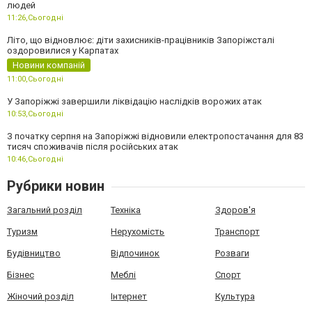
людей
11:26,
Сьогодні
Літо, що відновлює: діти захисників-працівників Запоріжсталі
оздоровилися у Карпатах
Новини компаній
11:00,
Сьогодні
У Запоріжжі завершили ліквідацію наслідків ворожих атак
10:53,
Сьогодні
З початку серпня на Запоріжжі відновили електропостачання для 83
тисяч споживачів після російських атак
10:46,
Сьогодні
Рубрики новин
Загальний розділ
Техніка
Здоров'я
Туризм
Нерухомість
Транспорт
Будівництво
Відпочинок
Розваги
Бізнес
Меблі
Спорт
Жіночий розділ
Інтернет
Культура