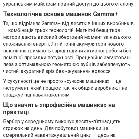
українським майстрам повний доступ до цього еталону.
Технологічна основа машинок Gamma+
Те, що відрізняє Gamma+ від десятків інших виробників,
— комбінація трьох технологій. Магнітні безщіткові
мотори дають високий обертовий момент за низького
споживання енергії. Літій-іонні акумулятори нового
покоління тримають заряд години активної роботи без
помітної просадки потужності. Прецизійно загартовані
леза з оптимальною геометрією зубців забезпечують
чистий, акуратний зріз без «жування» волосся.
У сукупності це не просто «сучасна машинка» — це
інструмент, який працює так, як обіцяє виробник, і не
зраджує під навантаженням.
Що значить «професійна машинка» на
практиці
Барбер у середньому виконує десять-п’ятнадцять
стрижок на день. Для побутової машинки це
смертельний навантажувальний цикл — десь на