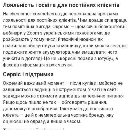
Лояльність і освіта для постійних клієнтів
На chernomor-cosmetics.ua діє персональна програма
лояльності для постійних клієнтів. Чим довша співпраця,
тим помітніша вигода. Окремо — щомісячні безкоштовні
вебінари у Zoom з українськими технологами, де
розбирають у тому числі й технічні нюанси: як
правильно обслуговувати машинку, коли міняти леза, як
подовжити життя акумулятора, чим змащувати, чого
уникати в догляді. Це не «корисні поради з ютубу», а
фахова інформація з рук у руки.
Сервіс і підтримка
Окремий важливий момент — після купівлі майстер не
залишається наодинці з інструментом. У чаті на сайті
завжди можна отримати відповідь на технічне питання.
Якщо щось пішло не так — обговорять рішення,
допоможуть розібратися. Така увага до постійного
клієнта — це й є нематеріальна частина бренду, яку
оцінюєш не одразу, а лише з часом.