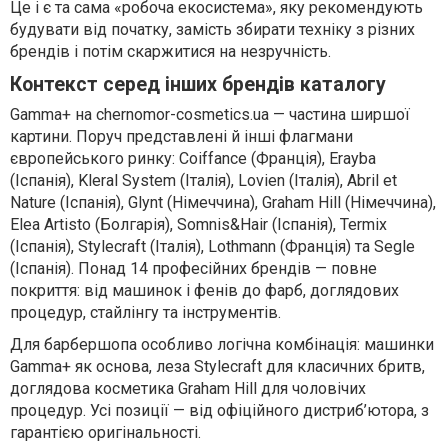
Це і є та сама «робоча екосистема», яку рекомендують
будувати від початку, замість збирати техніку з різних
брендів і потім скаржитися на незручність.
Контекст серед інших брендів каталогу
Gamma+ на chernomor-cosmetics.ua — частина ширшої
картини. Поруч представлені й інші флагмани
європейського ринку: Coiffance (Франція), Erayba
(Іспанія), Kleral System (Італія), Lovien (Італія), Abril et
Nature (Іспанія), Glynt (Німеччина), Graham Hill (Німеччина),
Elea Artisto (Болгарія), Somnis&Hair (Іспанія), Termix
(Іспанія), Stylecraft (Італія), Lothmann (Франція) та Segle
(Іспанія). Понад 14 професійних брендів — повне
покриття: від машинок і фенів до фарб, доглядових
процедур, стайлінгу та інструментів.
Для барбершопа особливо логічна комбінація: машинки
Gamma+ як основа, леза Stylecraft для класичних бритв,
доглядова косметика Graham Hill для чоловічих
процедур. Усі позиції — від офіційного дистриб’ютора, з
гарантією оригінальності.