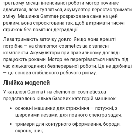
третьому місяці інтенсивної роботи мотор починає
здаватися, леза тупляться, акумулятор перестає тримати
зміну. Машинка
Gamma+
розрахована саме на цей
режим: вона спроєктована так, щоб витримати тисячі
стрижок без помітної деградації.
Леза тримають заточку довго. Якщо вона врешті
потрібна — на chernomor-cosmetics.ua є запасні
комплекти. Акумулятори при правильному догляді
працюють роками. Мотор не перегрівається навіть під
час кількагодинної безперервної роботи. Це не дрібниці
— це основа стабільного робочого ритму.
Лінійка моделей
У каталозі Gamma+ на chernomor-cosmetics.ua
представлено кілька базових категорій машинок:
основні машинки для стрижіння — потужні, з
широкими лезами, для повного спектра задач;
тримери для контурного оформлення, бороди,
скронь, шиї;