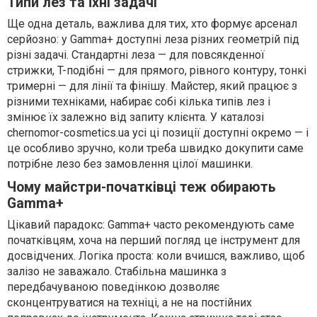
Типи лез та їхні задачі
Ще одна деталь, важлива для тих, хто формує арсенал
серйозно: у Gamma+ доступні леза різних геометрій під
різні задачі. Стандартні леза — для повсякденної
стрижки, T-подібні — для прямого, рівного контуру, тонкі
тримерні — для лінії та фінішу. Майстер, який працює з
різними техніками, набирає собі кілька типів лез і
змінює їх залежно від запиту клієнта. У каталозі
chernomor-cosmetics.ua усі ці позиції доступні окремо — і
це особливо зручно, коли треба швидко докупити саме
потрібне лезо без замовлення цілої машинки.
Чому майстри-початківці теж обирають
Gamma+
Цікавий парадокс: Gamma+ часто рекомендують саме
початківцям, хоча на перший погляд це інструмент для
досвідчених. Логіка проста: коли вчишся, важливо, щоб
залізо не заважало. Стабільна машинка з
передбачуваною поведінкою дозволяє
сконцентруватися на техніці, а не на постійних