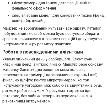
мікротримери для тонкої деталізації, лінії та
фінального оформлення;
спеціалізовані моделі для конкретних технік (фейд,
скін-фейд, дизайн).
Майстер не зобов’язаний купувати все одразу. Каталог
побудований так, щоб можна було поступово збирати
арсенал, починаючи з ключових позицій і докуповуючи
інструменти в міру розвитку практики.
Робота з повсякденними клієнтами
Уявімо звичайний день у барбершопі. Клієнт хоче
класичний фейд із чіткою лінією. Майстер бере основну
машинку Gamma+ для основної маси волосся,
переходить на тример для оформлення скронь і шиї,
фінально шліфує контур мікротримером. Усі три
інструменти узгоджені між собою за відчуттями в руці,
ритмом роботи, шумом. У результаті стрижка йде
потоково, без зайвих перерв на перемикання між
різнотипним інструментом.