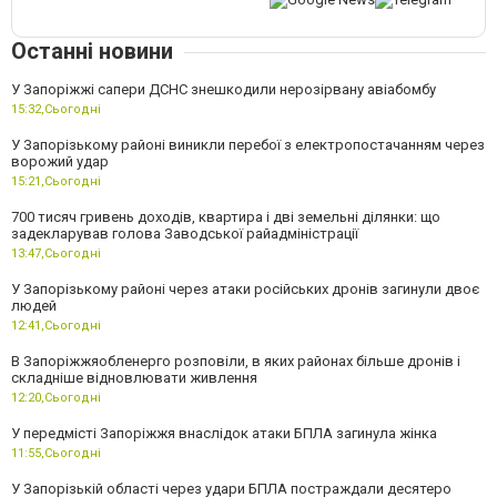
Останні новини
У Запоріжжі сапери ДСНС знешкодили нерозірвану авіабомбу
15:32,
Сьогодні
У Запорізькому районі виникли перебої з електропостачанням через
ворожий удар
15:21,
Сьогодні
700 тисяч гривень доходів, квартира і дві земельні ділянки: що
задекларував голова Заводської райадміністрації
13:47,
Сьогодні
У Запорізькому районі через атаки російських дронів загинули двоє
людей
12:41,
Сьогодні
В Запоріжжяобленерго розповіли, в яких районах більше дронів і
складніше відновлювати живлення
12:20,
Сьогодні
У передмісті Запоріжжя внаслідок атаки БПЛА загинула жінка
11:55,
Сьогодні
У Запорізькій області через удари БПЛА постраждали десятеро