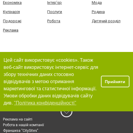
Економіка
Інтер'єр
Мода
Кулінарія
Послуги
Родина
Подорожі
Робота
Дитячий розділ
Реклама
Цей сайт використовує «cookies». Також
веб-сайт використовує інтернет-сервіс для
збору технічних даних стосовно
відвідувачів з метою отримання
Прийняти
маркетингової та статистичної інформації.
Умови обробки даних відвідувачів сайту
див.
"Політика конфіденційності"
Реклама на сайті
Робота в нашій компанії
Франшиза "CitySites"