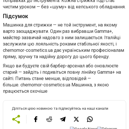
поправках до інструмента. Кожна стрижка тоді стає
чистим уроком — без «шуму» від кепського обладнання.
Підсумок
Машинка для стрижки — не той інструмент, на якому
варто заощаджувати. Один раз вибравши Gamma+,
майстер зазвичай надовго з ним залишається. Італійці
заслужили цю лояльність роками стабільної якості, і
chernomor-cosmetics.ua дає українським професіоналам
пряму, зручну та надійну дорогу до цього бренду.
Якщо ви будуєте свій барбер-арсенал або оновлюєте
старий — зайдіть і подивіться повну лінійку Gamma+ на
сайті. Питань стане менше, відповідей —
більше. chernomor-cosmetics.ua Машинка, з якою
працюється охочіше
Діліться цією новиною та підписуйтесь на наші канали