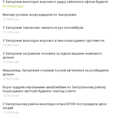
У Запоріжжі внаслідок ворожого удару зайнялася офісна будівля
01:14,
Сьогодні
Ввечері росіяни знову вдарили по Запоріжжю
21:33,
Вчора
У Запоріжжі тимчасово зміниться рух тролейбусів
17:20,
Вчора
У Запоріжжі внаслідок ворожої атаки пошкоджено гуртожиток
16:08,
Вчора
У Запоріжжі затримали чоловіка за підпал машини знайомого
доньки
15:42,
Вчора
Мешканець Запоріжжя отримав 6 років увʼязнення за розбещення
доньки
14:49,
Вчора
Ворог вдарив керованими авіабомбами по Запорізькому району:
пошкоджено житлові будинки і заклад освіти
12:04,
Вчора
У Запорізькому районі внаслідок атаки БПЛА постраждали двоє
людей
11:02,
Вчора