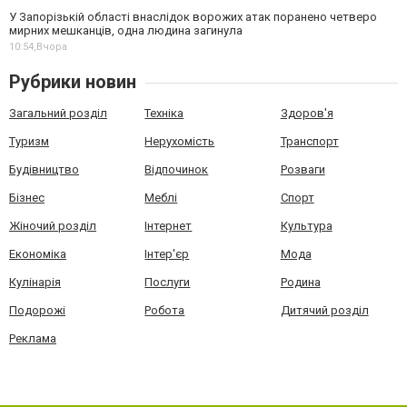
У Запорізькій області внаслідок ворожих атак поранено четверо
мирних мешканців, одна людина загинула
10:54,
Вчора
Рубрики новин
Загальний розділ
Техніка
Здоров'я
Туризм
Нерухомість
Транспорт
Будівництво
Відпочинок
Розваги
Бізнес
Меблі
Спорт
Жіночий розділ
Інтернет
Культура
Економіка
Інтер'єр
Мода
Кулінарія
Послуги
Родина
Подорожі
Робота
Дитячий розділ
Реклама