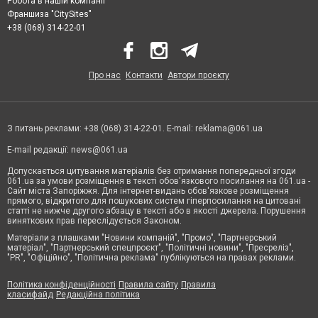
Робота в нашій компанії
Франшиза "CitySites"
+38 (068) 314-22-01
Про нас
Контакти
Автори проєкту
З питань реклами: +38 (068) 314-22-01. E-mail:
reklama@061.ua
E-mail редакції:
news@061.ua
Допускається цитування матеріалів без отримання попередньої згоди
061.ua за умови розміщення в тексті обов'язкового посилання на 061.ua -
Сайт міста Запоріжжя. Для інтернет-видань обов'язкове розміщення
прямого, відкритого для пошукових систем гіперпосилання на цитовані
статті не нижче другого абзацу в тексті або в якості джерела. Порушення
виняткових прав переслідується Законом.
Матеріали з плашками "Новини компаній", "Промо", "Партнерський
матеріал", "Партнерський спецпроєкт", "Політичні новини", "Пресреліз",
"PR", "Офіційно", "Політична реклама" публікуються на правах реклами.
Політика конфіденційності
Правила сайту
Правила
класифайд
Редакційна політика