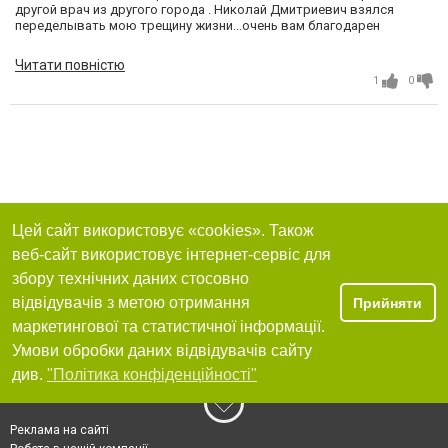
другой врач из другого города . Николай Дмитриевич взялся
переделывать мою трещину жизни...очень вам благодарен
здоровья вам
Читати повністю
1
0
Цей сайт використовує «cookies». Також
веб-сайт використовує інтернет-сервіс для
збору технічних даних стосовно
відвідувачів з метою отримання
Прийняти
маркетингової та статистичної інформації.
Умови обробки даних відвідувачів сайту
див.
"Політика конфіденційності"
Реклама на сайті