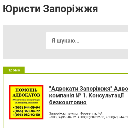
Юристи Запоріжжя
Промо
"Адвокати Запоріжжя" Адво
компанія № 1. Консультації
безкоштовно
Запоріжжя, вулиця Фортечна, 4-А
+380(66)363-84-72
,
+380(96)082-92-50
,
+380(63)944-59