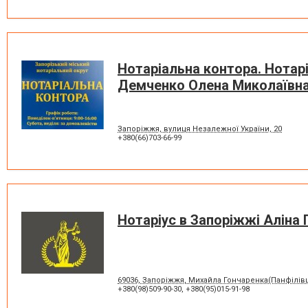
Нотаріальна контора. Нотар
Демченко Олена Миколаївн
Запоріжжя, вулиця Незалежної України, 20
+380(66)703-66-99
Нотаріус в Запоріжжі Аліна
69036, Запоріжжя, Михайла Гончаренка(Панфілівц
+380(98)509-90-30
,
+380(95)015-91-98