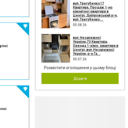
вул.Трегубенко17
Квартира, Продаж 1-но
кімнатної квартири в
Центрі, Дніпровський р-н,
вул.Трегубенко...
05.08.26
вул.Незалежної
України,73 Квартира,
Оренда 1-кімн. квартири в
рпні
Центрі, вул.Незалежної
України, р-н Га...
30.07.26
Розмістити оголошення у цьому блоці
Додати
рпні