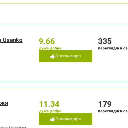
я Usenko
9.66
335
дуже добре
переглядів в се
Я рекомендую
жжя
11.34
179
дуже добре
переглядів в се
Я рекомендую
двокат Запоріжжя