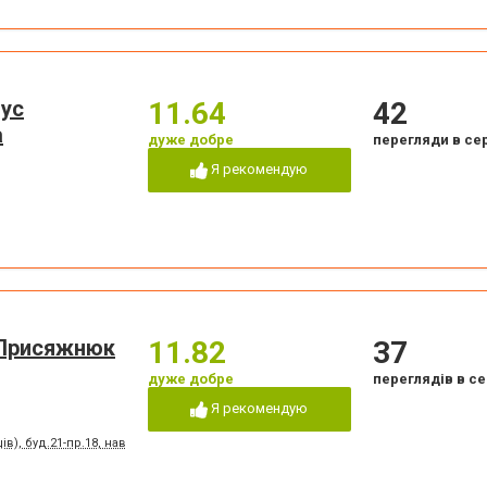
іус
11.64
42
а
дуже добре
перегляди в се
Я рекомендую
 Присяжнюк
11.82
37
дуже добре
переглядів в се
Я рекомендую
ів), буд.21-пр.18, навпроти Запорізького перинатального центру