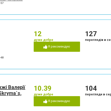
-57
12
127
дуже добре
переглядів в се
Я рекомендую
-48
жі Валерії
10.39
104
 Skryma`s,
дуже добре
перегляди в се
Я рекомендую