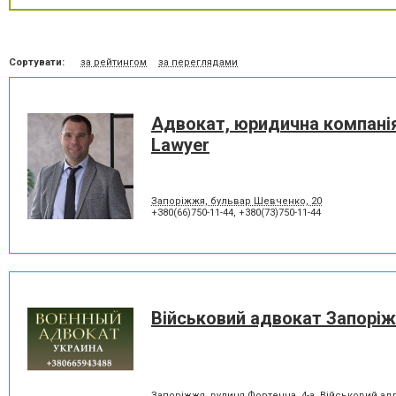
Сортувати:
за рейтингом
за переглядами
Адвокат, юридична компані
Lawyer
Запоріжжя, бульвар Шевченко, 20
+380(66)750-11-44
,
+380(73)750-11-44
Військовий адвокат Запорі
Запоріжжя, вулиця Фортечна, 4-а, Військовий а