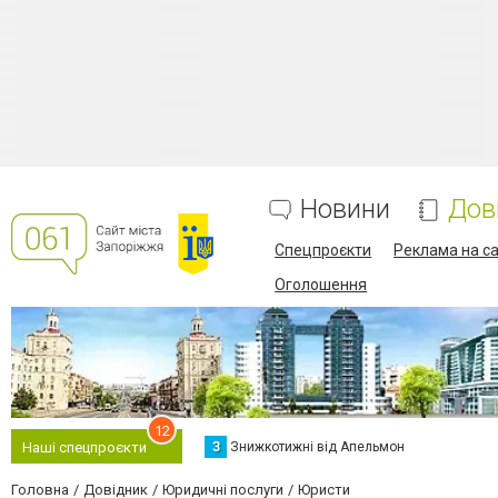
Новини
Дов
Спецпроєкти
Реклама на са
Оголошення
12
З
Знижкотижні від Апельмон
Наші спецпроєкти
Головна
Довідник
Юридичні послуги
Юристи