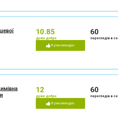
шевої
10.85
60
дуже добре
переглядів в се
Я рекомендую
димівна
12
60
ги
дуже добре
переглядів в се
Я рекомендую