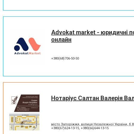
Advokat market - юридичні п
онлайн
+380(68)706-50-50
Нотаріус Салтан Валерія Вал
місто Запоріжжя, вулиця Незалежної України, б.82
+380(67)624-13-15
,
+380(66)644-13-15