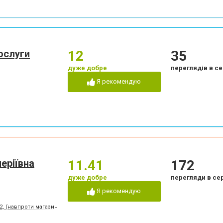
ослуги
12
35
дуже добре
переглядів в се
Я рекомендую
еріївна
11.41
172
дуже добре
перегляди в се
Я рекомендую
, (навпроти магазину "Вина Світу")