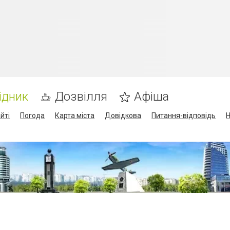
ідник
Дозвілля
Афіша
йті
Погода
Карта міста
Довідкова
Питання-відповідь
Н