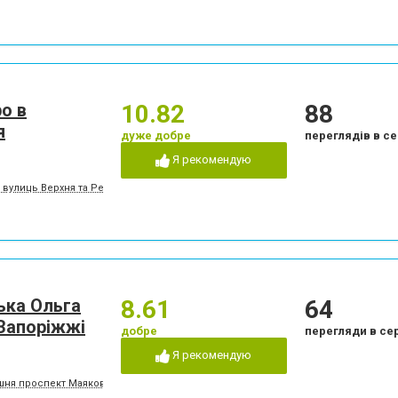
о в
10.82
88
я
дуже добре
переглядів в се
Я рекомендую
 вулиць Верхня та Рекордна) (вхід зі сторони вулиці Верхньої)
ька Ольга
8.61
64
 Запоріжжі
добре
перегляди в се
Я рекомендую
ишня проспект Маяковського), війсковий адвокат в Запоріжжі