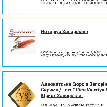
+380(66)594-34-88
,
+380(68)688-45-53
,
+380(63)882-94
Нотаріус Запоріжжя
69095, Запоріжжя, проспект Соборний, 106/2
+380(63)133-80-50
,
+380(68)442-71-55
,
+380(99)291-14
Адвокатське Бюро в Запоріж
Скрими / Law Office Valeriya
Юрист Запоріжжя
69000, Запоріжжя, Олександрівська вулиця, 18