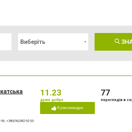
Виберіть
ЗН
катська
11.23
77
дуже добре
переглядів в се
Я рекомендую
-94
,
+380(96)082-92-50