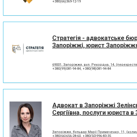
+380(66)369-12-19
Стратегія - адвокатське бюр
Запоріжжі, юрист Запоріжж
69001, Запоріжжя, вул. Рекордна, 14, (перехрестя
+380(99)081-94-84
,
+380(98)081-94-84
Адвокат в Запоріжжі Зелінс
Сергіївна, послуги юриста в
Запоріжжя, бульвар Марії Примаченко, 11, (кол
+380(66)656-28-60
,
+380(50)996-83-35