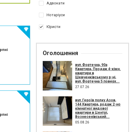
Адвокати
Нотаріуси
Юристи
рпні
Оголошення
вул.Фортечна, 90а
Квартира, Продаж 4-кімн.
квартири в
Шевченківському р-ні,
вул.Фортечна 5 поверх...
27.07.26
вул.Героїв полку Азов,
144 Квартира, родаж 2-но
кімнатної видової
квартири в Центрі,
рпні
Вознесенівський...
05.08.26