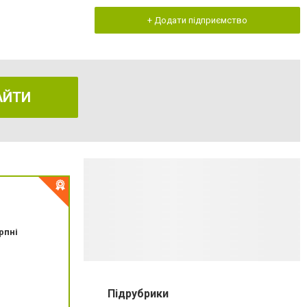
+ Додати підприємство
АЙТИ
рпні
Підрубрики