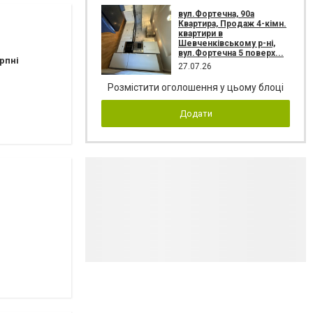
вул.Фортечна, 90а
Квартира, Продаж 4-кімн.
квартири в
Шевченківському р-ні,
вул.Фортечна 5 поверх...
рпні
27.07.26
Розмістити оголошення у цьому блоці
Додати