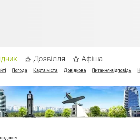
ідник
Дозвілля
Афіша
йті
Погода
Карта міста
Довідкова
Питання-відповідь
Н
 кордоном