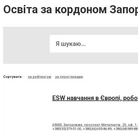
Освіта за кордоном Зап
Сортувати:
за рейтингом
за переглядами
ESW навчання в Європі, робо
69000, Запоріжжя, проспект Металургів, 25, оф. 1 
+380(93)379-01-00
,
+380(66)693-86-89
,
+380(68)989-88