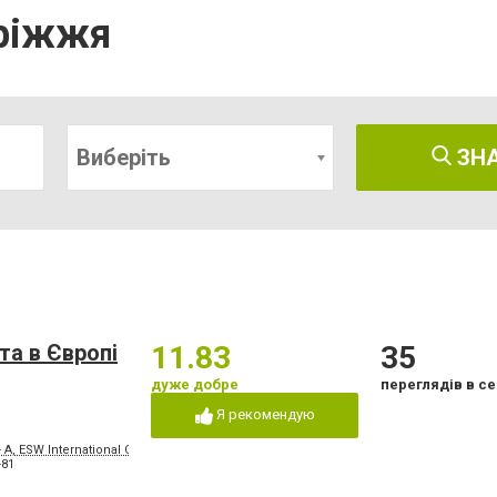
оріжжя
Виберіть
ЗН
та в Європі
11.83
35
дуже добре
переглядів в се
Я рекомендую
- А, ESW International Company
-81