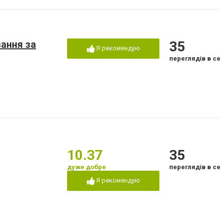
вання за
35
Я рекомендую
переглядів в се
10.37
35
дуже добре
переглядів в се
Я рекомендую