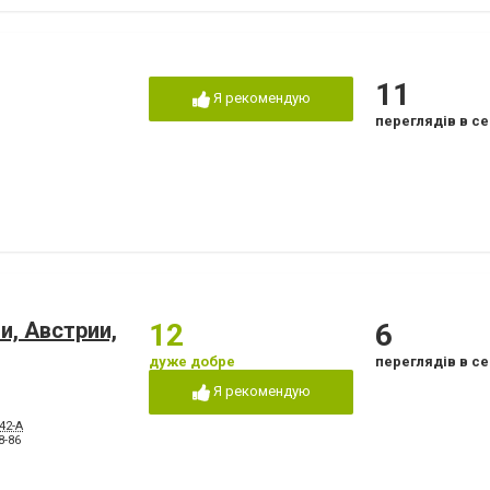
11
Я рекомендую
переглядів в се
и, Австрии,
12
6
дуже добре
переглядів в се
Я рекомендую
42-А
8-86