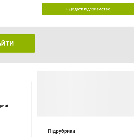
+ Додати підприємство
АЙТИ
рпні
Підрубрики