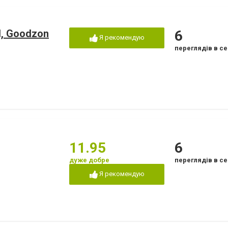
el, Goodzon
6
Я рекомендую
переглядів в се
11.95
6
дуже добре
переглядів в се
Я рекомендую