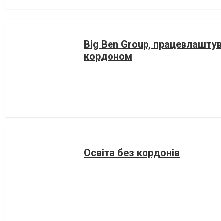
Big Ben Group, працевлашту
кордоном
Освіта без кордонів