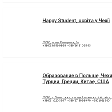
Happy Student, освіта у Чехії
69000, улица Бочарова, 8-а
+380(63)156-08-98
,
+380(66)310-35-43
Образование в Польше, Чехи
Турции, Греции, Китае, США
69005, м. Запоріжжя, вулиця Незалежної України, 
+380(61)220-35-17
,
+380(67)392-89-79
,
+380 (95) 940-1