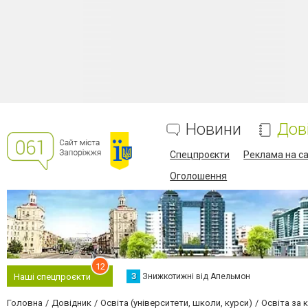
Новини
Дов
Спецпроєкти
Реклама на са
Оголошення
12
З
Знижкотижні від Апельмон
Наші спецпроєкти
Головна
Довідник
Освіта (університети, школи, курси)
Освіта за