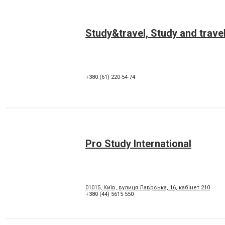
Study&travel, Study and trav
+380 (61) 220-54-74
Pro Study International
01015, Київ, вулиця Лаврська, 16, кабінет 210
+380 (44) 5615-550