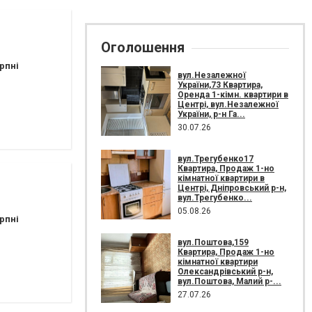
Оголошення
рпні
вул.Незалежної
України,73 Квартира,
Оренда 1-кімн. квартири в
Центрі, вул.Незалежної
України, р-н Га...
30.07.26
вул.Трегубенко17
Квартира, Продаж 1-но
кімнатної квартири в
Центрі, Дніпровський р-н,
вул.Трегубенко...
05.08.26
рпні
вул.Поштова,159
Квартира, Продаж 1-но
кімнатної квартири
Олександрівський р-н,
вул.Поштова, Малий р-...
27.07.26