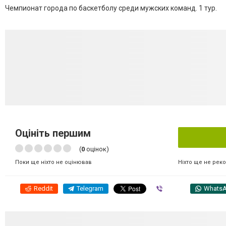
Чемпионат города по баскетболу среди мужских команд. 1 тур.
Оцініть першим
(
0
оцінок)
Ніхто ще не рек
Поки ще ніхто не оцінював
Reddit
Telegram
Viber
Whats