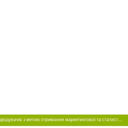
Цей сайт використовує «cookies». Також веб-сайт використовує інтернет-сервіс для збору технічних даних стосовно відвідувачів з метою отримання маркетингової та статистичної інформації. Умови обробки даних відвідувачів сайту див.