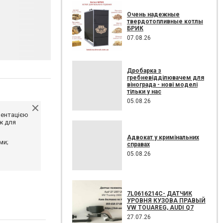
Очень надежные
твердотопливные котлы
БРИК
07.08.26
Дробарка з
гребневідділювачем для
вінограда - нові моделі
тільки у нас
05.08.26
ментацією
ж для
Адвокат у кримінальних
ми;
справах
05.08.26
7L0616214C- ДАТЧИК
УРОВНЯ КУЗОВА ПРАВЫЙ
VW TOUAREG, AUDI Q7
27.07.26