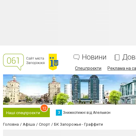
Новини
Дов
Спецпроєкти
Реклама на са
12
З
Знижкотижні від Апельмон
Наші спецпроєкти
Головна
Афіша
Спорт
БК Запорожье - Граффити