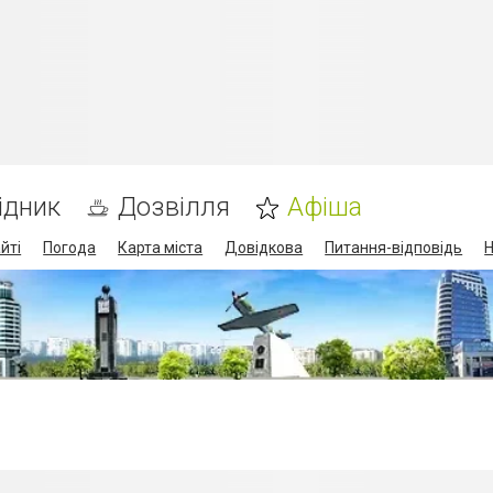
ідник
Дозвілля
Афіша
йті
Погода
Карта міста
Довідкова
Питання-відповідь
Н