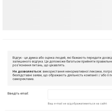
Відгук - це думка або оцінка людей, які бажають передати дос
залишеного відгука. Це допоможе багатьом прийняти правильне 
роз'яснення питань, що цікавлять.
Не дозволяється:
використання ненормативної лексики, погро
безпідставні заяви, що ображають діяльність компанії і / або її
самореклама.
Введіть email:
Ваш e-mail не відображатиметься на сайті