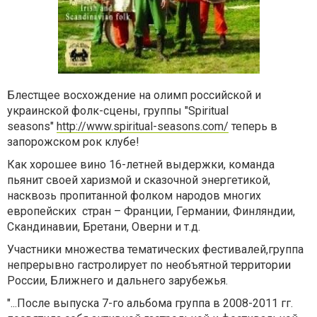
Блестщее восхождение на олимп российской и
украинской фолк-сцены, группы "Spiritual
seasons"
http://www.spiritual-seasons.com/
теперь в
запорожском рок клубе!
Как хорошее вино 16-летней выдержки, команда
пьянит своей харизмой и сказочной энергетикой,
насквозь пропитанной фолком народов многих
европейских стран – Франции, Германии, Финляндии,
Скандинавии, Бретани, Оверни и т.д.
Участники множества тематических фестивалей,группа
непрерывно гастролирует по необъятной территории
России, Ближнего и дальнего зарубежья.
"...После выпуска 7-го альбома группа в 2008-2011 гг.