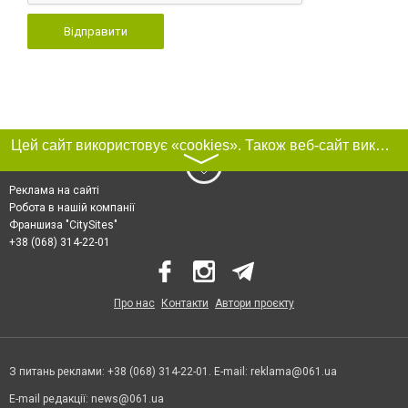
Відправити
Цей сайт використовує «cookies». Також веб-сайт використовує інтернет-сервіс для збору технічних даних стосовно відвідувачів з метою отримання маркетингової та статистичної інформації. Умови обробки даних відвідувачів сайту див.
〉
Реклама на сайті
Робота в нашій компанії
Франшиза "CitySites"
+38 (068) 314-22-01
Про нас
Контакти
Автори проєкту
З питань реклами: +38 (068) 314-22-01. E-mail:
reklama@061.ua
E-mail редакції:
news@061.ua