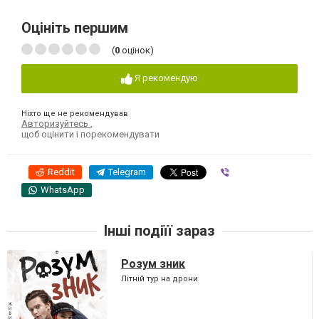
Оцініть першим
(
0
оцінок)
Я рекомендую
Ніхто ще не рекомендував
Авторизуйтесь
,
щоб оцінити і порекомендувати
Reddit
Telegram
Viber
WhatsApp
Інші подіїї зараз
Розум зник
Літній тур на дрони