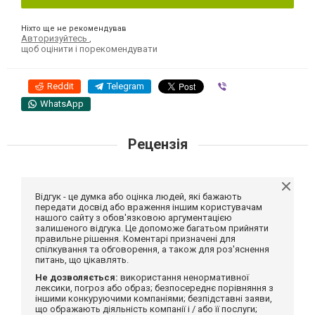
Ніхто ще не рекомендував
Авторизуйтесь
,
щоб оцінити і порекомендувати
Reddit
Telegram
Viber
WhatsApp
Рецензія
Відгук - це думка або оцінка людей, які бажають
передати досвід або враження іншим користувачам
нашого сайту з обов'язковою аргументацією
залишеного відгука. Це допоможе багатьом прийняти
правильне рішення. Коментарі призначені для
спілкування та обговорення, а також для роз'яснення
питань, що цікавлять.
Не дозволяється:
використання ненормативної
лексики, погроз або образ; безпосереднє порівняння з
іншими конкуруючими компаніями; безпідставні заяви,
що ображають діяльність компанії і / або її послуги;