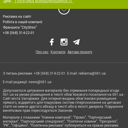
див.
"Політика конфіденційності"
Реклама на сайті
Робота в нашій компанії
Франшиза "CitySites"
+38 (068) 314-22-01
Про нас
Контакти
Автори проєкту
З питань реклами: +38 (068) 314-22-01. E-mail:
reklama@061.ua
E-mail редакції:
news@061.ua
Допускається цитування матеріалів без отримання попередньої згоди
061.ua за умови розміщення в тексті обов'язкового посилання на 061.ua -
Сайт міста Запоріжжя. Для інтернет-видань обов'язкове розміщення
прямого, відкритого для пошукових систем гіперпосилання на цитовані
статті не нижче другого абзацу в тексті або в якості джерела. Порушення
виняткових прав переслідується Законом.
Матеріали з плашками "Новини компаній", "Промо", "Партнерський
матеріал", "Партнерський спецпроєкт", "Політичні новини", "Пресреліз",
"PR", "Офіційно", "Політична реклама" публікуються на правах реклами.