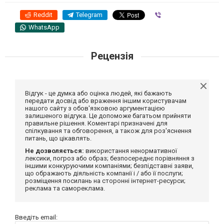
Reddit
Telegram
Viber
WhatsApp
Рецензія
Відгук - це думка або оцінка людей, які бажають
передати досвід або враження іншим користувачам
нашого сайту з обов'язковою аргументацією
залишеного відгука. Це допоможе багатьом прийняти
правильне рішення. Коментарі призначені для
спілкування та обговорення, а також для роз'яснення
питань, що цікавлять.
Не дозволяється:
використання ненормативної
лексики, погроз або образ; безпосереднє порівняння з
іншими конкуруючими компаніями; безпідставні заяви,
що ображають діяльність компанії і / або її послуги;
розміщення посилань на сторонні інтернет-ресурси;
реклама та самореклама.
Введіть email: