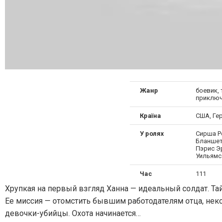
Жанр
боевик, 
приключ
Країна
США, Ге
У ролях
Сирша Ро
Бланшет
Пэрис Э
Уильямс
Час
111
Хрупкая на первый взгляд Ханна — идеальный солдат. Та
Ее миссия — отомстить бывшим работодателям отца, неко
девочки-убийцы. Охота начинается…