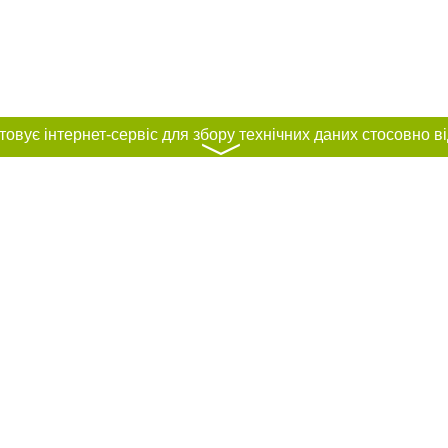
〉
нас :
и
Автори проєкту
ування матеріалів без отримання попередньої згоди 061.ua за умови розміще
силання на 061.ua - Сайт міста Запоріжжя. Для інтернет-видань обов'язкове