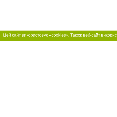
Реклама на сайті
Приєднуйтесь до 
Робота в нашій компанії
Франшиза "CitySites"
Про нас
Контакт
+38 (068) 314-22-01
З питань реклами: +38 (068) 314-22-01. E-mail:
Допускається цит
reklama@061.ua
обов'язкового по