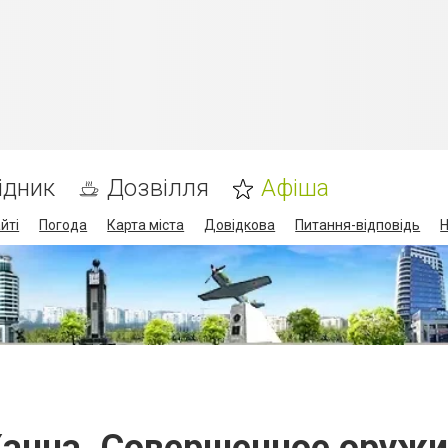
ідник
Дозвілля
Афіша
йті
Погода
Карта міста
Довідкова
Питання-відповідь
Н