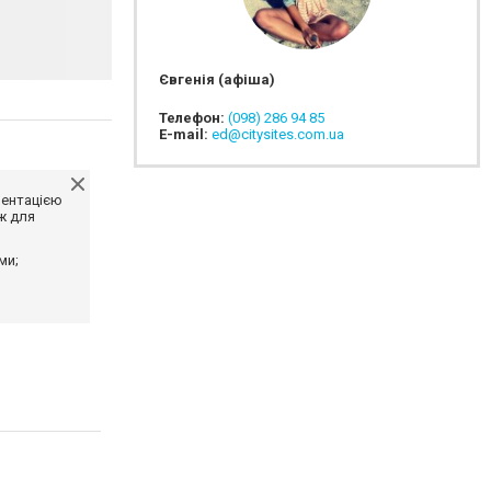
Євгенія (афіша)
Телефон:
(098) 286 94 85
E-mail:
ed@citysites.com.ua
ментацією
ж для
ми;