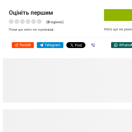
Оцініть першим
(
0
оцінок)
Ніхто ще не рек
Поки ще ніхто не оцінював
Reddit
Telegram
Viber
Whats