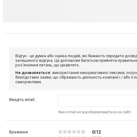
Відгук - це думка або оцінка людей, які бажають передати дос
залишеного відгука. Це допоможе багатьом прийняти правильне 
роз'яснення питань, що цікавлять.
Не дозволяється:
використання ненормативної лексики, погро
безпідставні заяви, що ображають діяльність компанії і / або її
самореклама.
Введіть email:
Ваш e-mail не відображатиметься на сайті
Враження
0/12