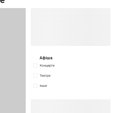
ие
Афіша
Концерти
Театри
Інше