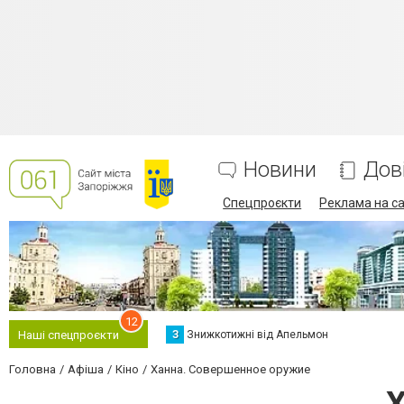
Новини
Дов
Спецпроєкти
Реклама на са
12
З
Знижкотижні від Апельмон
Наші спецпроєкти
Головна
Афіша
Кіно
Ханна. Совершенное оружие