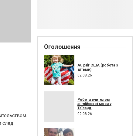
Оголошення
Au pair США (робота з
дітьми)
02.08.26
Робота вчителем
англійської мови у
Таїланді
02.08.26
ительством.
а след