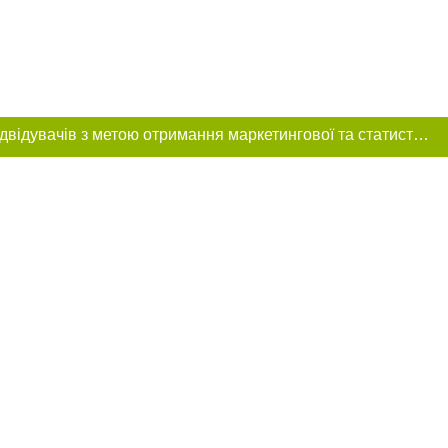
Цей сайт використовує «cookies». Також веб-сайт використовує інтернет-сервіс для збору технічних даних стосовно відвідувачів з метою отримання маркетингової та статистичної інформації. Умови обробки даних відвідувачів сайту див.
ння в тексті
 розміщення