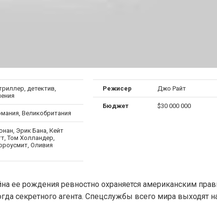
триллер, детектив,
Режисер
Джо Райт
ения
Бюджет
$30 000 000
рмания, Великобритания
нан, Эрик Бана, Кейт
т, Том Холландер,
рроусмит, Оливия
йна ее рождения ревностно охраняется американским прав
гда секретного агента. Спецслужбы всего мира выходят н