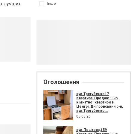
ах лучших
Інше
Оголошення
вул.Трегубенко17
Квартира, Продаж 1-но
кімнатної квартири в
Центрі, Дніпровський р-н,
вул.Трегубенко...
05.08.26
вул.Поштова,159
Квартира, Продаж 1-но