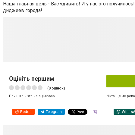
Наша главная цель - Вас удивить! И у нас это получило
диджеев города!
Оцініть першим
(
0
оцінок)
Ніхто ще не рек
Поки ще ніхто не оцінював
Reddit
Telegram
Viber
Whats