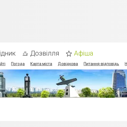
ідник
Дозвілля
Афіша
йті
Погода
Карта міста
Довідкова
Питання-відповідь
Н