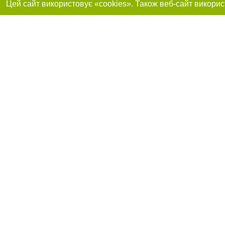
Реклама на сайті
Приєднуйтесь до 
Робота в нашій компанії
Франшиза "CitySites"
Про нас
Контакт
+38 (068) 314-22-01
З питань реклами: +38 (068) 314-22-01. E-mail:
Допускається цит
reklama@061.ua
обов'язкового по
прямого, відкрито
або в якості дже
E-mail редакції:
news@061.ua
Матеріали з плаш
"Політичні новини
Політика конфіде