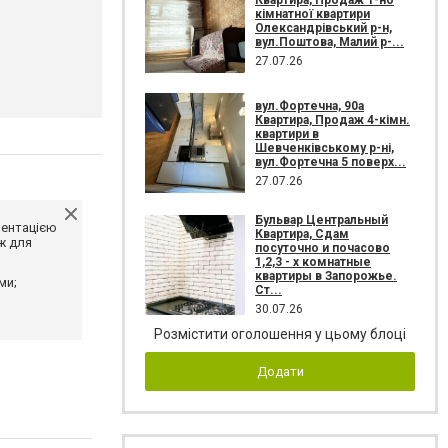
кімнатної квартири
Олександрівський р-н,
вул.Поштова, Малий р-...
27.07.26
вул.Фортечна, 90а
Квартира, Продаж 4-кімн.
квартири в
Шевченківському р-ні,
вул.Фортечна 5 поверх...
27.07.26
Бульвар Центральный
ментацією
Квартира, Сдам
ж для
посуточно и почасово
1,2,3 - х комнатные
квартиры в Запорожье.
ми;
Ст...
30.07.26
Розмістити оголошення у цьому блоці
Додати