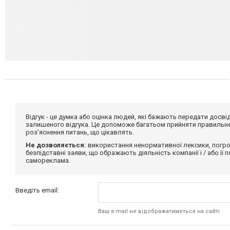
Відгук - це думка або оцінка людей, які бажають передати дос
залишеного відгука. Це допоможе багатьом прийняти правильне 
роз'яснення питань, що цікавлять.
Не дозволяється:
використання ненормативної лексики, погро
безпідставні заяви, що ображають діяльність компанії і / або її
самореклама.
Введіть email:
Ваш e-mail не відображатиметься на сайті