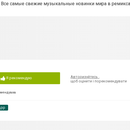
сь! Все самые свежие музыкальные новинки мира в ремикс
Авторизуйтесь
,
Я рекомендую
щоб оцінити і порекомендувати
омендував
App