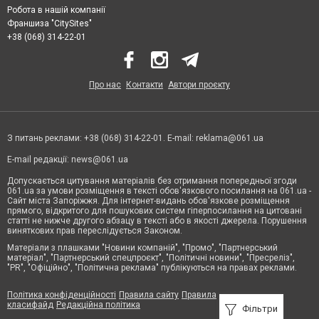
Робота в нашій компанії
Франшиза "CitySites"
+38 (068) 314-22-01
Про нас
Контакти
Автори проєкту
З питань реклами: +38 (068) 314-22-01. E-mail:
reklama@061.ua
E-mail редакції:
news@061.ua
Допускається цитування матеріалів без отримання попередньої згоди
061.ua за умови розміщення в тексті обов'язкового посилання на 061.ua -
Сайт міста Запоріжжя. Для інтернет-видань обов'язкове розміщення
прямого, відкритого для пошукових систем гіперпосилання на цитовані
статті не нижче другого абзацу в тексті або в якості джерела. Порушення
виняткових прав переслідується Законом.
Матеріали з плашками "Новини компаній", "Промо", "Партнерський
матеріал", "Партнерський спецпроєкт", "Політичні новини", "Пресреліз",
"PR", "Офіційно", "Політична реклама" публікуються на правах реклами.
Політика конфіденційності
Правила сайту
Правила
класифайд
Редакційна політика
Фільтри