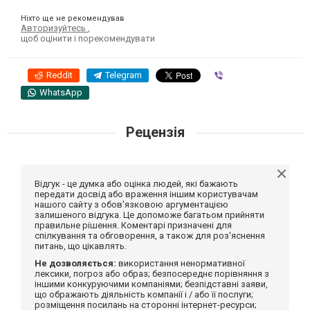
Ніхто ще не рекомендував
Авторизуйтесь
,
щоб оцінити і порекомендувати
Reddit
Telegram
Viber
WhatsApp
Рецензія
Відгук - це думка або оцінка людей, які бажають
передати досвід або враження іншим користувачам
нашого сайту з обов'язковою аргументацією
залишеного відгука. Це допоможе багатьом прийняти
правильне рішення. Коментарі призначені для
спілкування та обговорення, а також для роз'яснення
питань, що цікавлять.
Не дозволяється:
використання ненормативної
лексики, погроз або образ; безпосереднє порівняння з
іншими конкуруючими компаніями; безпідставні заяви,
що ображають діяльність компанії і / або її послуги;
розміщення посилань на сторонні інтернет-ресурси;