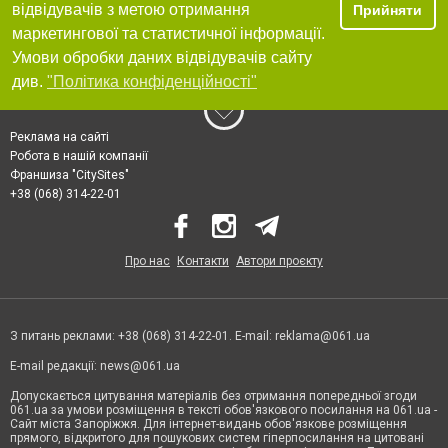
відвідувачів з метою отримання
Прийняти
маркетингової та статистичної інформації.
Умови обробки даних відвідувачів сайту
див.
"Політика конфіденційності"
Реклама на сайті
Робота в нашій компанії
Франшиза "CitySites"
+38 (068) 314-22-01
Про нас
Контакти
Автори проєкту
З питань реклами: +38 (068) 314-22-01. E-mail:
reklama@061.ua
E-mail редакції:
news@061.ua
Допускається цитування матеріалів без отримання попередньої згоди
061.ua за умови розміщення в тексті обов'язкового посилання на 061.ua -
Сайт міста Запоріжжя. Для інтернет-видань обов'язкове розміщення
прямого, відкритого для пошукових систем гіперпосилання на цитовані