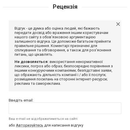
Рецензія
Відгук - це думка або оцінка людей, які бажають
передати досвід або враження іншим користувачам
нашого сайту з обов'язковою аргументацією
залишеного відгука. Це допоможе багатьом прийняти
правильне рішення. Коментарі призначені для
спілкування та обговорення, а також для роз'яснення
питань, що цікавлять.
Не дозволяється:
використання ненормативної
лексики, погроз або образ; безпосереднє порівняння з
іншими конкуруючими компаніями; безпідставні заяви,
що ображають діяльність компанії і / або її послуги;
розміщення посилань на сторонні інтернет-ресурси;
реклама та самореклама.
Введіть email:
Ваш e-mail не відображатиметься на сайті
або
Авторизуйтесь
для написання відгуку