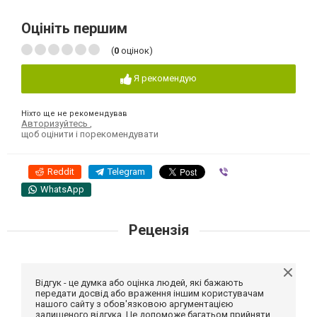
Оцініть першим
(
0
оцінок)
Я рекомендую
Ніхто ще не рекомендував
Авторизуйтесь
,
щоб оцінити і порекомендувати
Reddit
Telegram
Viber
WhatsApp
Рецензія
Відгук - це думка або оцінка людей, які бажають
передати досвід або враження іншим користувачам
нашого сайту з обов'язковою аргументацією
залишеного відгука. Це допоможе багатьом прийняти