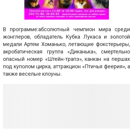
В программе:
абсолютный чемпион мира среди
жонглеров, обладатель Кубка Лукаса и золотой
медали Артем Хоманько, летающие фокстерьеры,
акробатическая группа «Диканька», смертельно
опасный номер «Штейн-трапэ», канкан на першах
под куполом цирка, аттракцион «Птичья феерия», а
также веселые клоуны.