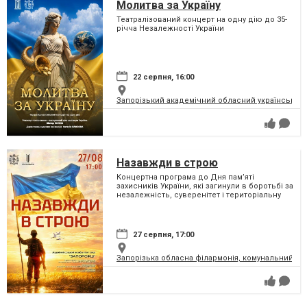
Молитва за Україну
Театралізований концерт на одну дію до 35-
річча Незалежності України
22 серпня, 16:00
Запорізький академічний обласний український м
Назавжди в строю
Концертна програма до Дня пам’яті
захисників України, які загинули в боротьбі за
незалежність, суверенітет і територіальну
цілісність України
27 серпня, 17:00
Запорізька обласна філармонія, комунальний за