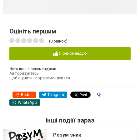
Оцініть першим
(
0
оцінок)
Я рекомендую
Ніхто ще не рекомендував
Авторизуйтесь
,
щоб оцінити і порекомендувати
Reddit
Telegram
Viber
WhatsApp
Інші подіїї зараз
Розум зник