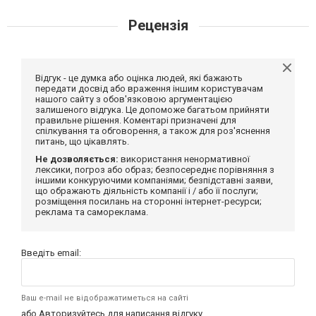
Рецензія
Відгук - це думка або оцінка людей, які бажають
передати досвід або враження іншим користувачам
нашого сайту з обов'язковою аргументацією
залишеного відгука. Це допоможе багатьом прийняти
правильне рішення. Коментарі призначені для
спілкування та обговорення, а також для роз'яснення
питань, що цікавлять.
Не дозволяється:
використання ненормативної
лексики, погроз або образ; безпосереднє порівняння з
іншими конкуруючими компаніями; безпідставні заяви,
що ображають діяльність компанії і / або її послуги;
розміщення посилань на сторонні інтернет-ресурси;
реклама та самореклама.
Введіть email:
Ваш e-mail не відображатиметься на сайті
або
Авторизуйтесь
для написання відгуку