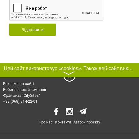
Відправити
Цей сайт використовує «cookies». Також веб-сайт використовує інтернет-сервіс для збору технічних даних стосовно відвідувачів з метою отримання маркетингової та статистичної інформації. Умови обробки даних відвідувачів сайту див.
〉
Реклама на сайті
Робота в нашій компанії
Франшиза "CitySites"
+38 (068) 314-22-01
Про нас
Контакти
Автори проєкту