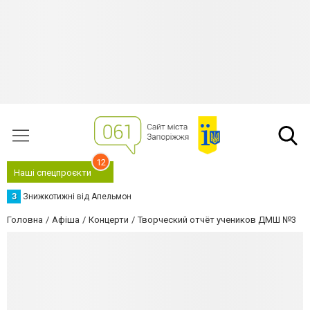
12
Наші спецпроєкти
З
Знижкотижні від Апельмон
Головна
Афіша
Концерти
Творческий отчёт учеников ДМШ №3