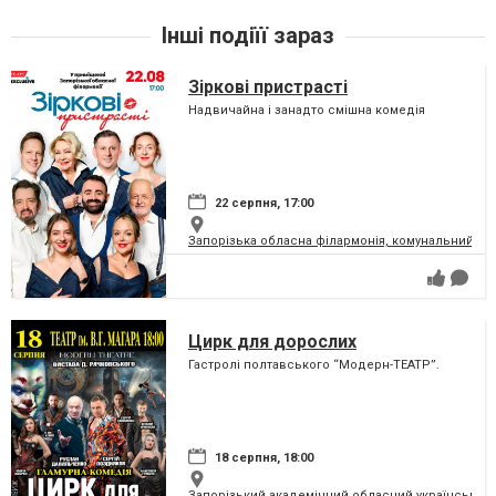
Інші подіїї зараз
Зіркові пристрасті
Надвичайна і занадто смішна комедія
22 серпня, 17:00
Запорізька обласна філармонія, комунальний за
Цирк для дорослих
Гастролі полтавського “Модерн-ТЕАТР”.
18 серпня, 18:00
Запорізький академічний обласний український м