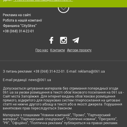
Реклама на сайті
Робота в нашій компанії
Франшиза "CitySites"
+38 (068) 314-22-01
Про нас
Контакти
Автори проєкту
З питань реклами: +38 (068) 314-22-01. E-mail:
reklama@061.ua
E-mail редакції:
news@061.ua
Допускається цитування матеріалів без отримання попередньої згоди
061.ua за умови розміщення в тексті обов'язкового посилання на 061.ua -
Сайт міста Запоріжжя. Для інтернет-видань обов'язкове розміщення
прямого, відкритого для пошукових систем гіперпосилання на цитовані
статті не нижче другого абзацу в тексті або в якості джерела. Порушення
виняткових прав переслідується Законом.
Матеріали з плашками "Новини компаній", "Промо", "Партнерський
матеріал", "Партнерський спецпроєкт", "Політичні новини", "Пресреліз",
"PR", "Офіційно", "Політична реклама" публікуються на правах реклами.