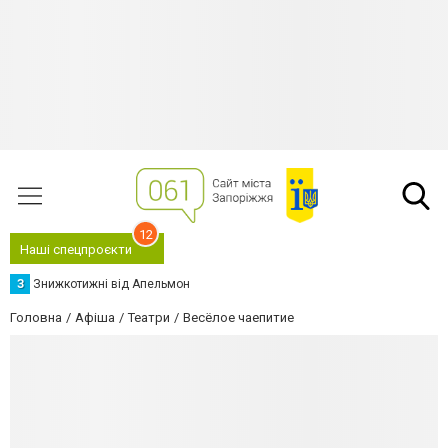
12
Наші спецпроєкти
З
Знижкотижні від Апельмон
Головна
Афіша
Театри
Весёлое чаепитие