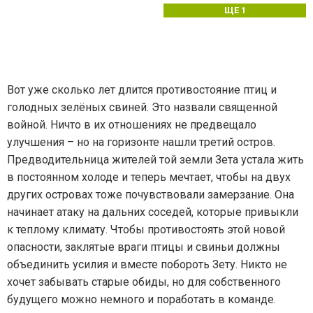
ЩЕ 1
Вот уже сколько лет длится противостояние птиц и
голодных зелёных свиней. Это назвали священной
войной. Ничто в их отношениях не предвещало
улучшения – но на горизонте нашли третий остров.
Предводительница жителей той земли Зета устала жить
в постоянном холоде и теперь мечтает, чтобы на двух
других островах тоже почувствовали замерзание. Она
начинает атаку на дальних соседей, которые привыкли
к теплому климату. Чтобы противостоять этой новой
опасности, заклятые враги птицы и свиньи должны
объединить усилия и вместе побороть Зету. Никто не
хочет забывать старые обиды, но для собственного
будущего можно немного и поработать в команде.