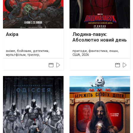
Акіра
Людина-павук:
Абсолютно новий день
аніме, бойовик, детектив,
пригоди, фантастика, екшн,
мультфільм, трилер,
США, 2026
фантастика, Японія, 2026