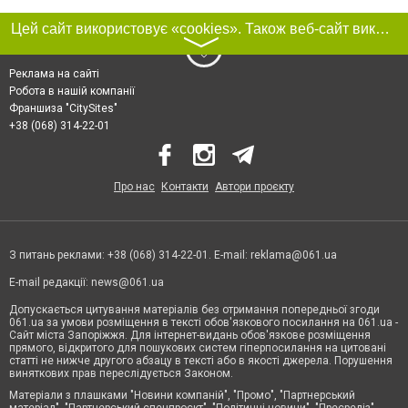
Цей сайт використовує «cookies». Також веб-сайт використовує інтернет-сервіс для збору технічних даних стосовно відвідувачів з метою отримання маркетингової та статистичної інформації. Умови обробки даних відвідувачів сайту див.
〉
Реклама на сайті
Робота в нашій компанії
Франшиза "CitySites"
+38 (068) 314-22-01
Про нас
Контакти
Автори проєкту
З питань реклами: +38 (068) 314-22-01. E-mail:
reklama@061.ua
E-mail редакції:
news@061.ua
Допускається цитування матеріалів без отримання попередньої згоди
061.ua за умови розміщення в тексті обов'язкового посилання на 061.ua -
Сайт міста Запоріжжя. Для інтернет-видань обов'язкове розміщення
прямого, відкритого для пошукових систем гіперпосилання на цитовані
статті не нижче другого абзацу в тексті або в якості джерела. Порушення
виняткових прав переслідується Законом.
Матеріали з плашками "Новини компаній", "Промо", "Партнерський