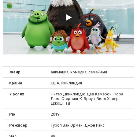
Жанр
анимация, комедия, семейный
Країна
США, Финляндия
У ролях
Питер Динклэйдж, Дав Камерон, Нора
Люм, Стерлинг К. Браун, Билл Хадер,
Джош Гад
Рік
2019
Режисер
Туроп Ван Орман, Джон Райс
Час
99