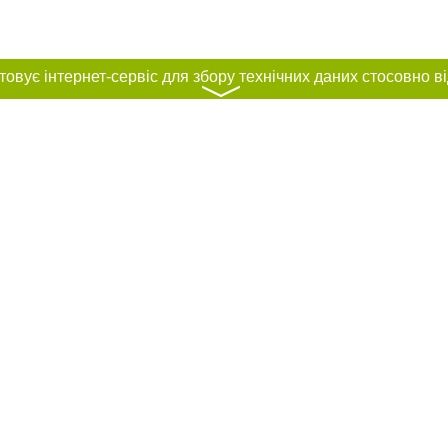
〉
нас :
и
Автори проєкту
ування матеріалів без отримання попередньої згоди 061.ua за умови розміще
силання на 061.ua - Сайт міста Запоріжжя. Для інтернет-видань обов'язкове
го для пошукових систем гіперпосилання на цитовані статті не нижче другого
рела. Порушення виняткових прав переслідується Законом.
ками "Новини компаній", "Промо", "Партнерський матеріал", "Партнерський спе
", "Пресреліз", "PR", "Офіційно", "Політична реклама" публікуються на правах 