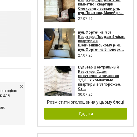
кімнатної квартири
Олександрівський р-н,
вул.Поштова, Малий р-...
27.07.26
вул.Фортечна, 90а
Квартира, Продаж 4-кімн.
квартири в
Шевченківському р-ні,
вул.Фортечна 5 поверх...
27.07.26
Бульвар Центральный
Квартира, Сдам
посуточно и почасово
1,2,3 - х комнатные
квартиры в Запорожье.
Ст...
ментацією
30.07.26
ж для
Розмістити оголошення у цьому блоці
ми;
Додати