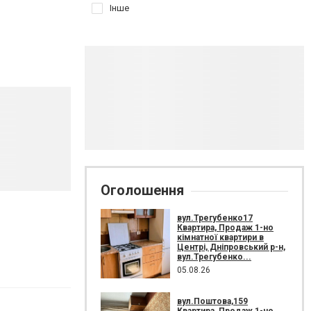
Інше
Оголошення
вул.Трегубенко17
Квартира, Продаж 1-но
кімнатної квартири в
Центрі, Дніпровський р-н,
вул.Трегубенко...
05.08.26
вул.Поштова,159
Квартира, Продаж 1-но