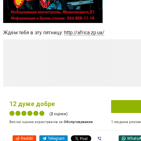
Ждём тебя в эту пятницу:
http://africa.zp.ua/
12
дуже добре
(
2
оцінки)
1 людина реком
Високі оцінки користувачів за
Обслуговування
Reddit
Telegram
Viber
Whats