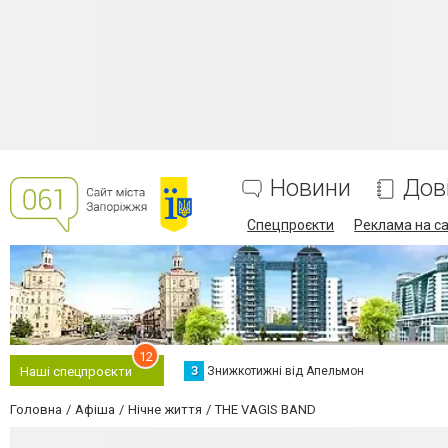
Новини
Дов
Спецпроєкти
Реклама на са
12
З
Знижкотижні від Апельмон
Наші спецпроєкти
Головна
Афіша
Нічне життя
THE VAGIS BAND