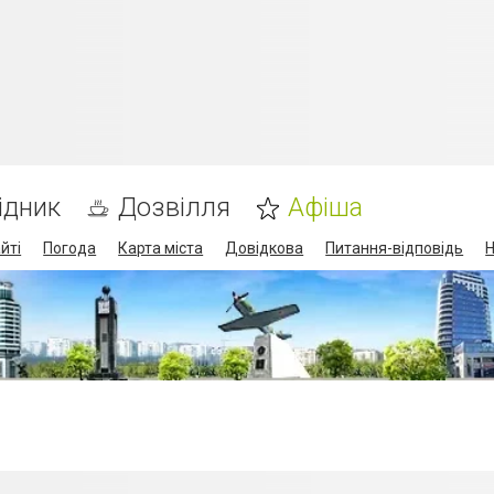
ідник
Дозвілля
Афіша
йті
Погода
Карта міста
Довідкова
Питання-відповідь
Н