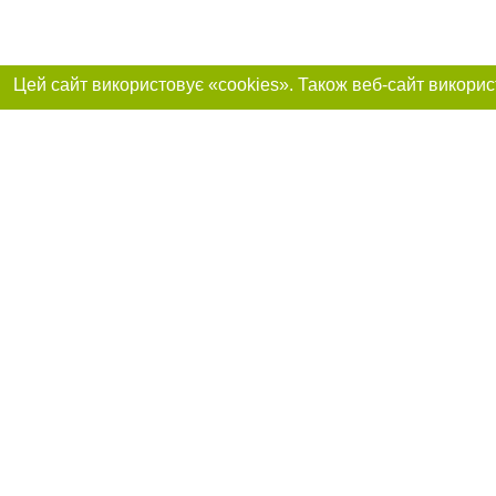
Реклама на сайті
Приєднуйтесь до 
Робота в нашій компанії
Франшиза "CitySites"
Про нас
Контакт
+38 (068) 314-22-01
З питань реклами: +38 (068) 314-22-01. E-mail:
Допускається цит
reklama@061.ua
обов'язкового по
прямого, відкрито
або в якості дже
E-mail редакції:
news@061.ua
Матеріали з плаш
"Політичні новини