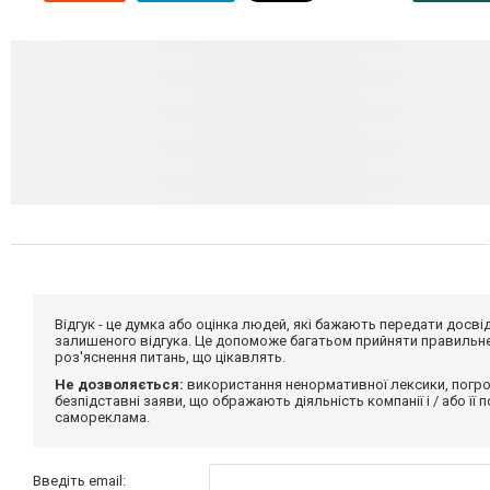
Відгук - це думка або оцінка людей, які бажають передати дос
залишеного відгука. Це допоможе багатьом прийняти правильне 
роз'яснення питань, що цікавлять.
Не дозволяється:
використання ненормативної лексики, погро
безпідставні заяви, що ображають діяльність компанії і / або її
самореклама.
Введіть email: