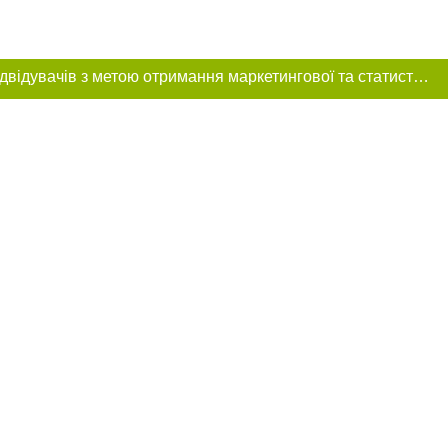
Цей сайт використовує «cookies». Також веб-сайт використовує інтернет-сервіс для збору технічних даних стосовно відвідувачів з метою отримання маркетингової та статистичної інформації. Умови обробки даних відвідувачів сайту див.
ння в тексті
 розміщення
 абзацу в тексті
цпроєкт",
реклами.