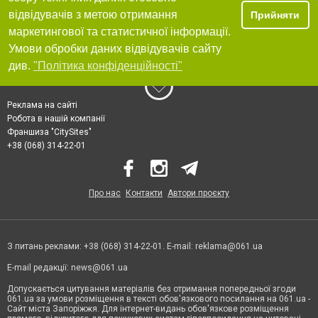
відвідувачів з метою отримання
Прийняти
маркетингової та статистичної інформації.
Умови обробки даних відвідувачів сайту
див.
"Політика конфіденційності"
Реклама на сайті
Робота в нашій компанії
Франшиза "CitySites"
+38 (068) 314-22-01
Про нас
Контакти
Автори проєкту
З питань реклами: +38 (068) 314-22-01. E-mail:
reklama@061.ua
E-mail редакції:
news@061.ua
Допускається цитування матеріалів без отримання попередньої згоди
061.ua за умови розміщення в тексті обов'язкового посилання на 061.ua -
Сайт міста Запоріжжя. Для інтернет-видань обов'язкове розміщення