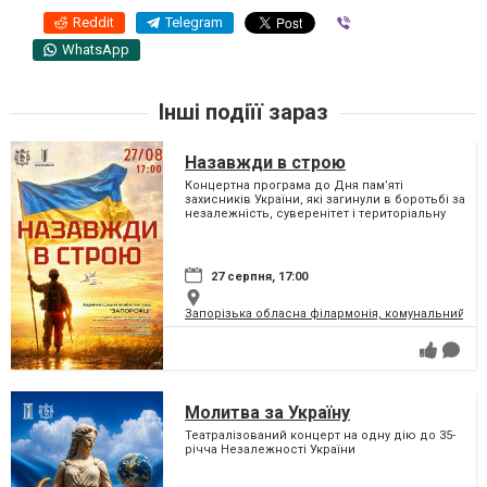
Reddit
Telegram
Viber
WhatsApp
Інші подіїї зараз
Назавжди в строю
Концертна програма до Дня пам’яті
захисників України, які загинули в боротьбі за
незалежність, суверенітет і територіальну
цілісність України
27 серпня, 17:00
Запорізька обласна філармонія, комунальний за
Молитва за Україну
Театралізований концерт на одну дію до 35-
річча Незалежності України