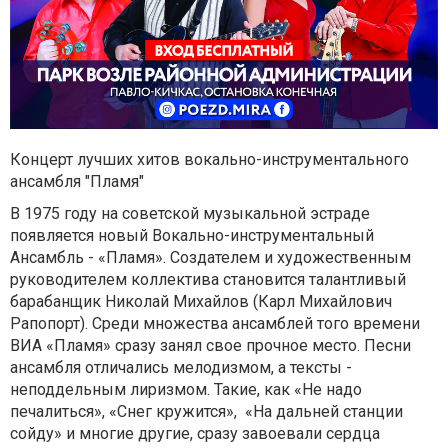
Концерт лучших хитов вокально-инструментального
ансамбля "Пламя"
В 1975 году на советской музыкальной эстраде
появляется новый Вокально-инструментальный
Ансамбль - «Пламя». Создателем и художественным
руководителем коллектива становится талантливый
барабанщик Николай Михайлов (Карл Михайлович
Рапопорт). Среди множества ансамблей того времени
ВИА «Пламя» сразу занял свое прочное место. Песни
ансамбля отличались мелодизмом, а тексты -
неподдельным лиризмом. Такие, как «Не надо
печалиться», «Снег кружится», «На дальней станции
сойду» и многие другие, сразу завоевали сердца