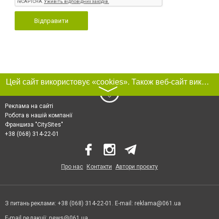
Відправити
Цей сайт використовує «cookies». Також веб-сайт використовує інтернет-сервіс для збору технічних даних стосовно відвідувачів з метою отримання маркетингової та статистичної інформації. Умови обробки даних відвідувачів сайту див.
〉
Реклама на сайті
Робота в нашій компанії
Франшиза "CitySites"
+38 (068) 314-22-01
Про нас
Контакти
Автори проєкту
З питань реклами: +38 (068) 314-22-01. E-mail:
reklama@061.ua
E-mail редакції:
news@061.ua