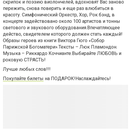
скрипок и поэзию виолончелей, вдохновят Вас заново
пережить, снова поверить и еще раз влюбиться в
красоту. Симфонический Оркестр, Хор, Рок бэнд, в
концерте задействовано около 100 артистов и тонны
светового и звукового оборудования.Впечатляющее
действо, свидетелем которого должен стать каждый!
Образы героев из книги Виктора Гюго «Собор
Парижской Богоматери».Тексты – Люк Пламондон.
Музыка – Риккардо Коччианте.Выбирайте ЛЮБОВЬ и
роковую СТРАСТЬ!
Лучше любых слов!!!
Покупайте билеты
на ПОДАРОК!Наслаждайтесь!