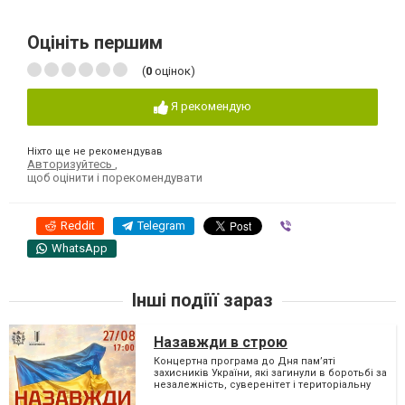
Оцініть першим
(
0
оцінок)
Я рекомендую
Ніхто ще не рекомендував
Авторизуйтесь
,
щоб оцінити і порекомендувати
Reddit
Telegram
Viber
WhatsApp
Інші подіїї зараз
Назавжди в строю
Концертна програма до Дня пам’яті
захисників України, які загинули в боротьбі за
незалежність, суверенітет і територіальну
цілісність України