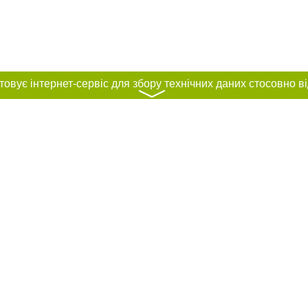
〉
нас :
и
Автори проєкту
ування матеріалів без отримання попередньої згоди 061.ua за умови розміще
силання на 061.ua - Сайт міста Запоріжжя. Для інтернет-видань обов'язкове
го для пошукових систем гіперпосилання на цитовані статті не нижче другого