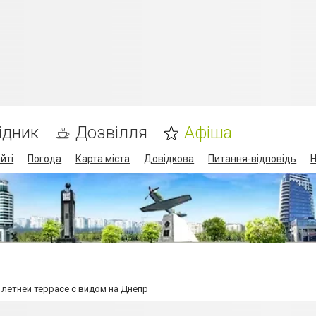
ідник
Дозвілля
Афіша
йті
Погода
Карта міста
Довідкова
Питання-відповідь
Н
 летней террасе с видом на Днепр