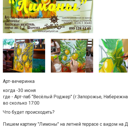
Арт-вечеринка
когда -30 июня
где - Арт-паб "Весёлый Роджер" (г.Запорожье, Набережная
во сколько 17:00
Что будет происходить?
Пишем картину "Лимоны" на летней террасе с видом на 