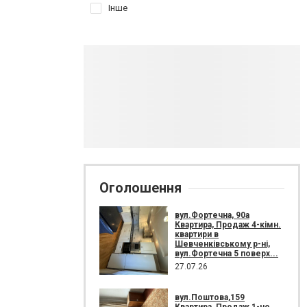
Інше
Оголошення
вул.Фортечна, 90а
Квартира, Продаж 4-кімн.
квартири в
Шевченківському р-ні,
вул.Фортечна 5 поверх...
27.07.26
вул.Поштова,159
Квартира, Продаж 1-но