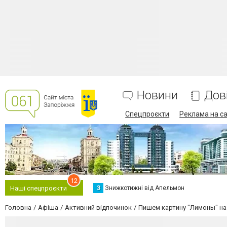
Новини
Дов
Спецпроєкти
Реклама на са
12
З
Знижкотижні від Апельмон
Наші спецпроєкти
Головна
Афіша
Активний відпочинок
Пишем картину "Лимоны" на