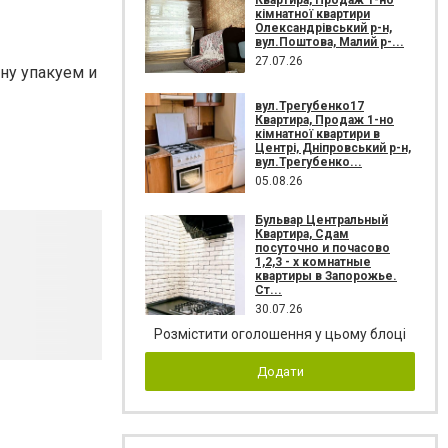
кімнатної квартири
Олександрівський р-н,
вул.Поштова, Малий р-...
27.07.26
ну упакуем и
вул.Трегубенко17
Квартира, Продаж 1-но
кімнатної квартири в
Центрі, Дніпровський р-н,
вул.Трегубенко...
05.08.26
Бульвар Центральный
Квартира, Сдам
посуточно и почасово
1,2,3 - х комнатные
квартиры в Запорожье.
Ст...
30.07.26
Розмістити оголошення у цьому блоці
Додати