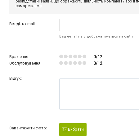
безпідставні заяви, що ображають діяльність компанії і / або її
самореклама.
Введіть email:
Ваш e-mail не відображатиметься на сайті
Враження
0/12
Обслуговування
0/12
Відгук:
Завантажити фото:
Вибрати