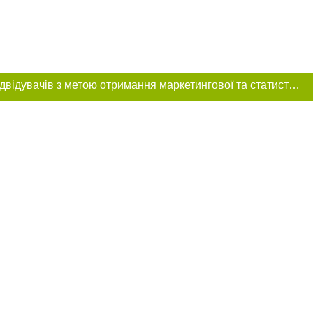
Цей сайт використовує «cookies». Також веб-сайт використовує інтернет-сервіс для збору технічних даних стосовно відвідувачів з метою отримання маркетингової та статистичної інформації. Умови обробки даних відвідувачів сайту див.
ння в тексті
 розміщення
 абзацу в тексті