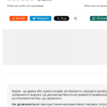
Ніхто ще не рек
Поки ще ніхто не оцінював
Reddit
Telegram
Viber
Whats
Відгук - це думка або оцінка людей, які бажають передати дос
залишеного відгука. Це допоможе багатьом прийняти правильне 
роз'яснення питань, що цікавлять.
Не дозволяється:
використання ненормативної лексики, погро