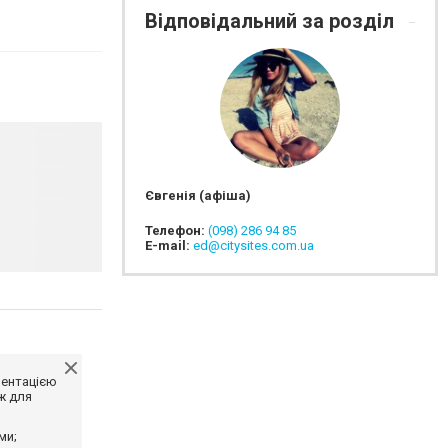
Відповідальний за розділ
Євгенія (афіша)
Телефон:
(098) 286 94 85
E-mail:
ed@citysites.com.ua
ментацією
ж для
ми;