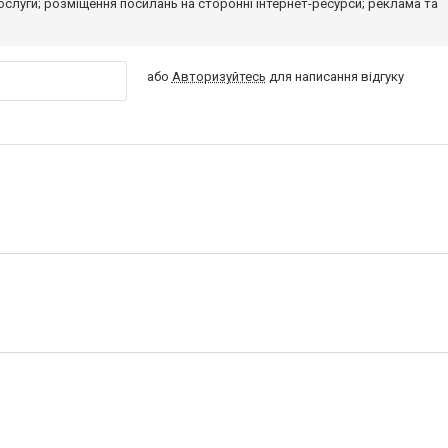
 послуги; розміщення посилань на сторонні інтернет-ресурси; реклама та
або
Авторизуйтесь
для написання відгуку