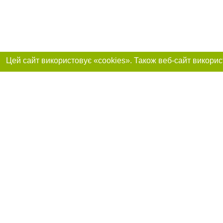
Реклама на сайті
Приєднуйтесь до 
Робота в нашій компанії
Франшиза "CitySites"
Про нас
Контакт
+38 (068) 314-22-01
З питань реклами: +38 (068) 314-22-01. E-mail:
Допускається цит
reklama@061.ua
обов'язкового по
прямого, відкрито