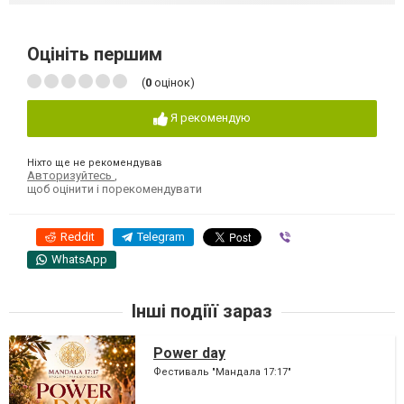
Оцініть першим
(
0
оцінок)
Я рекомендую
Ніхто ще не рекомендував
Авторизуйтесь
,
щоб оцінити і порекомендувати
Reddit
Telegram
Viber
WhatsApp
Інші подіїї зараз
Power day
Фестиваль "Мандала 17:17"