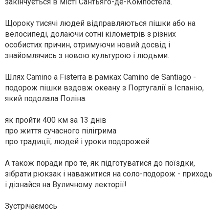
закінчується в місті Сантьяго-де-Компостела.
Щороку тисячі людей відправляються пішки або на
велосипеді, долаючи сотні кілометрів з різних
особистих причин, отримуючи новий досвід і
знайомлячись з новою культурою і людьми.
Шлях Camino a Fisterra в рамках Camino de Santiago -
подорож пішки вздовж океану з Португалії в Іспанію,
який подолала Поліна.
як пройти 400 км за 13 днів
про життя сучасного пілігрима
про традиції, людей і уроки подорожей
А також поради про те, як підготуватися до поїздки,
зібрати рюкзак і наважитися на соло-подорож - приходь
і дізнайся на Вуличному лекторії!
Зустрічаємось