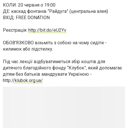
КОЛИ: 20 червня о 19:00
ДЕ: каскад фонтанів “Райдуга” (центральна алея)
ВХІД: FREE DONATION
Реєстрація:
http://bit.do/eU2Yv
ОБОВ'ЯЗКОВО візьміть з собою на чому сидіти -
килимок або підстилку.
Під час лекції відбуватиметься збір коштів для
дитячого благодійного фонду “Клубок”, який допомагає
дітям без батьків мандрувати Україною -
http:/
/klubok.org.ua/