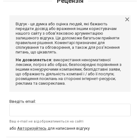
Рецензія
Відгук - це думка або оцінка людей, які бажають
передати досвід або враження іншим користувачам
нашого сайту з обов'язковою аргументацією
залишеного відгука. Це допоможе багатьом прийняти
правильне рішення. Коментарі призначені для
спілкування та обговорення, а також для роз'яснення
питань, що цікавлять.
Не дозволяється:
використання ненормативної
лексики, погроз або образ; безпосереднє порівняння з
іншими конкуруючими компаніями; безпідставні заяви,
що ображають діяльність компанії і / або її послуги;
розміщення посилань на сторонні інтернет-ресурси;
реклама та самореклама.
Введіть email:
Ваш e-mail не відображатиметься на сайті
або
Авторизуйтесь
для написання відгуку