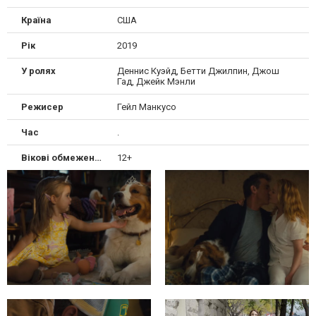
Країна
США
Рік
2019
У ролях
Деннис Куэйд, Бетти Джилпин, Джош
Гад, Джейк Мэнли
Режисер
Гейл Манкусо
Час
.
Вікові обмеження
12+