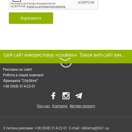
Відправити
Цей сайт використовує «cookies». Також веб-сайт використовує інтернет-сервіс для збору технічних даних стосовно відвідувачів з метою отримання маркетингової та статистичної інформації. Умови обробки даних відвідувачів сайту див.
〉
Реклама на сайті
Робота в нашій компанії
Франшиза "CitySites"
+38 (068) 314-22-01
Про нас
Контакти
Автори проєкту
З питань реклами: +38 (068) 314-22-01. E-mail:
reklama@061.ua