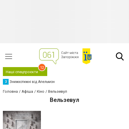
12
Наші спецпроєкти
З
Знижкотижні від Апельмон
Головна
Афіша
Кіно
Вельзевул
Вельзевул