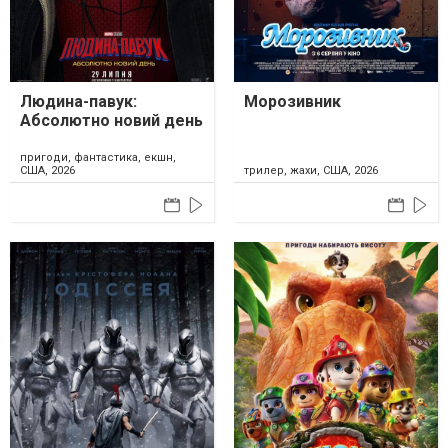
Людина-павук:
Морозивник
Абсолютно новий день
пригоди, фантастика, екшн,
США, 2026
трилер, жахи, США, 2026