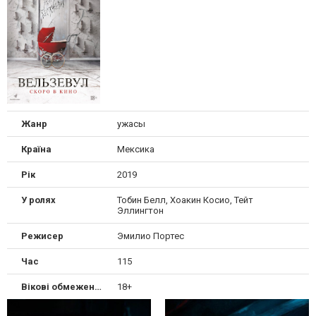
Жанр
ужасы
Країна
Мексика
Рік
2019
У ролях
Тобин Белл, Хоакин Косио, Тейт
Эллингтон
Режисер
Эмилио Портес
Час
115
Вікові обмеження
18+