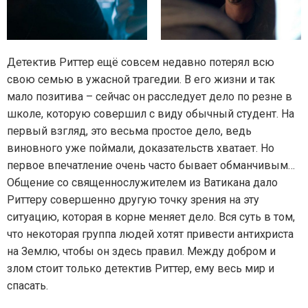
Детектив Риттер ещё совсем недавно потерял всю
свою семью в ужасной трагедии. В его жизни и так
мало позитива – сейчас он расследует дело по резне в
школе, которую совершил с виду обычный студент. На
первый взгляд, это весьма простое дело, ведь
виновного уже поймали, доказательств хватает. Но
первое впечатление очень часто бывает обманчивым…
Общение со священнослужителем из Ватикана дало
Риттеру совершенно другую точку зрения на эту
ситуацию, которая в корне меняет дело. Вся суть в том,
что некоторая группа людей хотят привести антихриста
на Землю, чтобы он здесь правил. Между добром и
злом стоит только детектив Риттер, ему весь мир и
спасать.