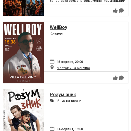
Запорізька обласна філармонія, комунальний за
WellBoy
Концерт
15 серпня, 20:00
Маєток Villa Del Vino
Розум зник
Літній тур на дрони
14 серпня, 19:00