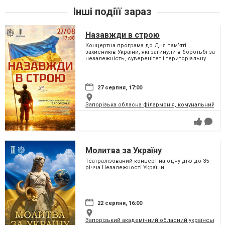
Інші подіїї зараз
Назавжди в строю
Концертна програма до Дня пам’яті
захисників України, які загинули в боротьбі за
незалежність, суверенітет і територіальну
цілісність України
27 серпня, 17:00
Запорізька обласна філармонія, комунальний за
Молитва за Україну
Театралізований концерт на одну дію до 35-
річча Незалежності України
22 серпня, 16:00
Запорізький академічний обласний український м