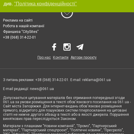
див.
"Політика конфіденційності"
Реклама на сайті
Робота в нашій компанії
Франшиза "CitySites"
+38 (068) 314-22-01
Про нас
Контакти
Автори проєкту
З питань реклами: +38 (068) 314-22-01. E-mail:
reklama@061.ua
E-mail редакції:
news@061.ua
Допускається цитування матеріалів без отримання попередньої згоди
061.ua за умови розміщення в тексті обов'язкового посилання на 061.ua -
Сайт міста Запоріжжя. Для інтернет-видань обов'язкове розміщення
прямого, відкритого для пошукових систем гіперпосилання на цитовані
статті не нижче другого абзацу в тексті або в якості джерела. Порушення
виняткових прав переслідується Законом.
Матеріали з плашками "Новини компаній", "Промо", "Партнерський
матеріал", "Партнерський спецпроєкт", "Політичні новини", "Пресреліз",