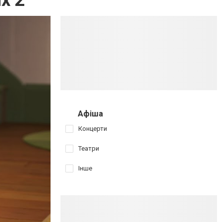
х 2
Афіша
Концерти
Театри
Інше