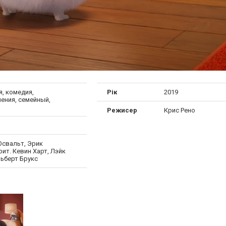
, комедия,
Рік
2019
ения, семейный,
Режисер
Крис Рено
Освальт, Эрик
ит. Кевин Харт, Лэйк
льберт Брукс