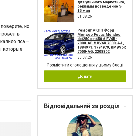
для уличного маркетинга,
рекламы возведение 5-
15 мин
01.08.26
 поверите, но
Ремонт АКПП Форд
провёл в
Мондео Focus Mondeo
dct250 dct450 # FV4R-
калило пса –
7000-AB # BV6R 7000-AJ ,
1884971, 1794979, RMBV6R
и, которые
7000-AG, 2208802
30.07.26
Розмістити оголошення у цьому блоці
Додати
Відповідальний за розділ