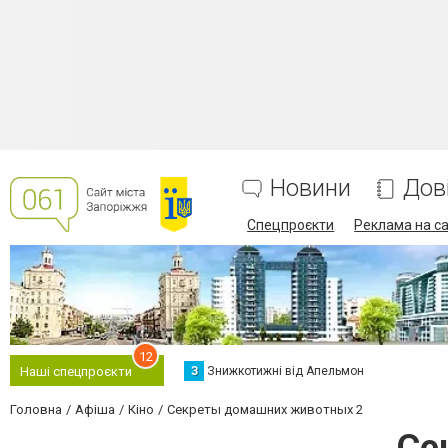
Новини
Дов
Спецпроєкти
Реклама на са
12
З
Знижкотижні від Апельмон
Наші спецпроєкти
Головна
Афіша
Кіно
Секреты домашних животных 2