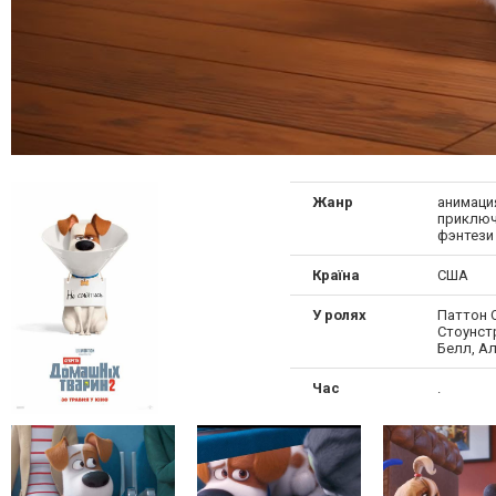
Жанр
анимация
приключ
фэнтези
Країна
США
У ролях
Паттон 
Стоунстр
Белл, А
Час
.