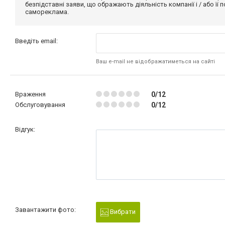
безпідставні заяви, що ображають діяльність компанії і / або її
самореклама.
Введіть email:
Ваш e-mail не відображатиметься на сайті
Враження
0/12
Обслуговування
0/12
Відгук:
Завантажити фото:
Вибрати