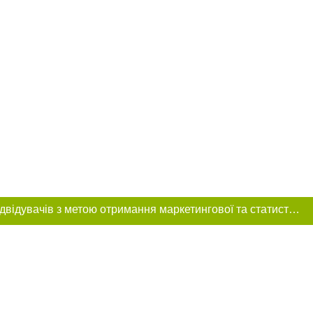
Цей сайт використовує «cookies». Також веб-сайт використовує інтернет-сервіс для збору технічних даних стосовно відвідувачів з метою отримання маркетингової та статистичної інформації. Умови обробки даних відвідувачів сайту див.