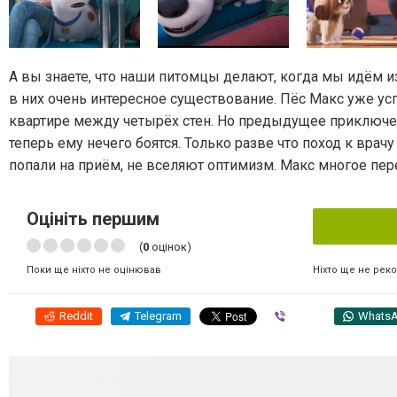
А вы знаете, что наши питомцы делают, когда мы идём из
в них очень интересное существование. Пёс Макс уже ус
квартире между четырёх стен. Но предыдущее приключени
теперь ему нечего боятся. Только разве что поход к вра
попали на приём, не вселяют оптимизм. Макс многое пер
Оцініть першим
(
0
оцінок)
Ніхто ще не рек
Поки ще ніхто не оцінював
Reddit
Telegram
Viber
Whats