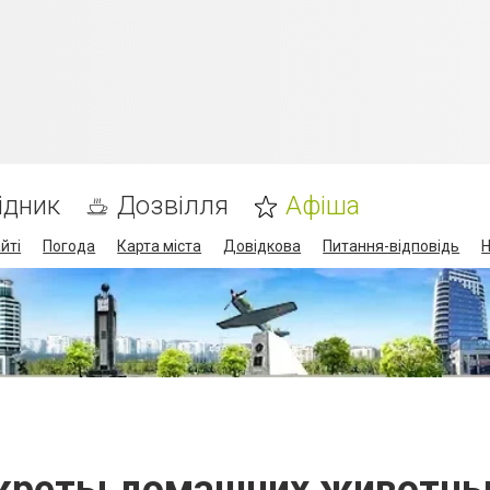
ідник
Дозвілля
Афіша
йті
Погода
Карта міста
Довідкова
Питання-відповідь
Н