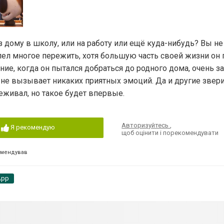
 дому в школу, или на работу или ещё куда-нибудь? Вы не
пел многое пережить, хотя большую часть своей жизни он 
е, когда он пытался добраться до родного дома, очень за
чу не вызывает никаких приятных эмоций. Да и другие звер
еживал, но такое будет впервые.
Авторизуйтесь
,
Я рекомендую
щоб оцінити і порекомендувати
омендував
App