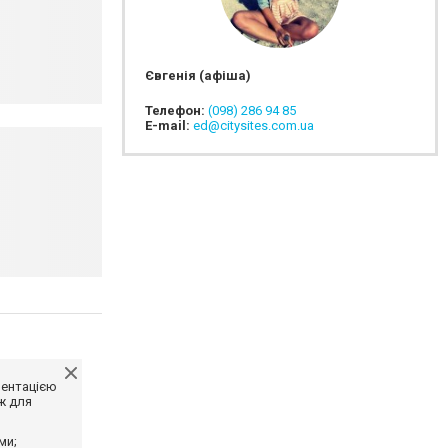
Євгенія (афіша)
Телефон:
(098) 286 94 85
E-mail:
ed@citysites.com.ua
ментацією
ж для
ми;