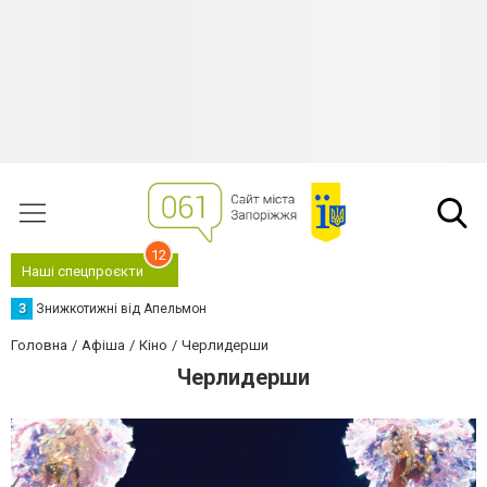
12
Наші спецпроєкти
З
Знижкотижні від Апельмон
Головна
Афіша
Кіно
Черлидерши
Черлидерши