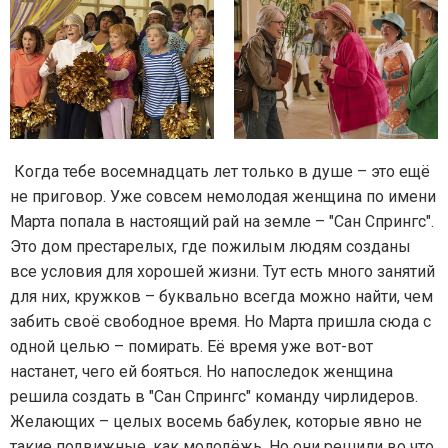
Когда тебе восемнадцать лет только в душе – это ещё
не приговор. Уже совсем немолодая женщина по имени
Марта попала в настоящий рай на земле – "Сан Спрингс".
Это дом престарелых, где пожилым людям созданы
все условия для хорошей жизни. Тут есть много занятий
для них, кружков – буквально всегда можно найти, чем
забить своё свободное время. Но Марта пришла сюда с
одной целью – помирать. Её время уже вот-вот
настанет, чего ей бояться. Но напоследок женщина
решила создать в "Сан Спрингс" команду чирлидеров.
Желающих – целых восемь бабулек, которые явно не
такие подвижные, как молодёжь. Но они решили во что