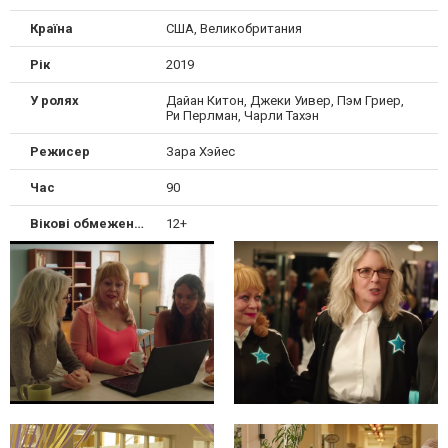
Країна
США, Великобритания
Рік
2019
У ролях
Дайан Китон, Джеки Уивер, Пэм Гриер,
Ри Перлман, Чарли Тахэн
Режисер
Зара Хэйес
Час
90
Вікові обмеження
12+