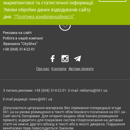
маркетингової та статистичної інформації.
Умови обробки даних відвідувачів сайту
див.
"Політика конфіденційності"
Реклама на сайті
Робота в нашій компанії
Франшиза "CitySites"
+38 (068) 314-22-01
Про нас
Контакти
Автори проєкту
З питань реклами: +38 (068) 314-22-01. E-mail:
reklama@061.ua
E-mail редакції:
news@061.ua
Допускається цитування матеріалів без отримання попередньої згоди
061.ua за умови розміщення в тексті обов'язкового посилання на 061.ua -
Сайт міста Запоріжжя. Для інтернет-видань обов'язкове розміщення
прямого, відкритого для пошукових систем гіперпосилання на цитовані
статті не нижче другого абзацу в тексті або в якості джерела. Порушення
виняткових прав переслідується Законом.