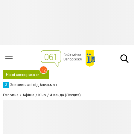
12
Наші спецпроєкти
З
Знижкотижні від Апельмон
Головна
Афіша
Кіно
Аманда (Лекция)