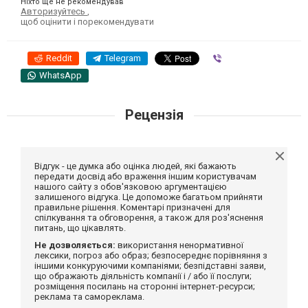
Ніхто ще не рекомендував
Авторизуйтесь
,
щоб оцінити і порекомендувати
Reddit
Telegram
Viber
WhatsApp
Рецензія
Відгук - це думка або оцінка людей, які бажають
передати досвід або враження іншим користувачам
нашого сайту з обов'язковою аргументацією
залишеного відгука. Це допоможе багатьом прийняти
правильне рішення. Коментарі призначені для
спілкування та обговорення, а також для роз'яснення
питань, що цікавлять.
Не дозволяється:
використання ненормативної
лексики, погроз або образ; безпосереднє порівняння з
іншими конкуруючими компаніями; безпідставні заяви,
що ображають діяльність компанії і / або її послуги;
розміщення посилань на сторонні інтернет-ресурси;
реклама та самореклама.