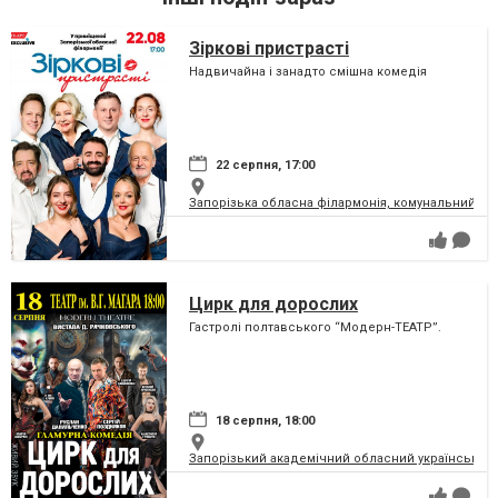
Зіркові пристрасті
Надвичайна і занадто смішна комедія
22 серпня, 17:00
Запорізька обласна філармонія, комунальний за
Цирк для дорослих
Гастролі полтавського “Модерн-ТЕАТР”.
18 серпня, 18:00
Запорізький академічний обласний український м