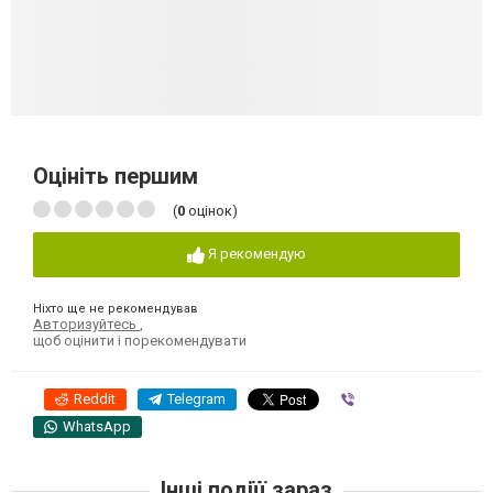
Оцініть першим
(
0
оцінок)
Я рекомендую
Ніхто ще не рекомендував
Авторизуйтесь
,
щоб оцінити і порекомендувати
Reddit
Telegram
Viber
WhatsApp
Інші подіїї зараз