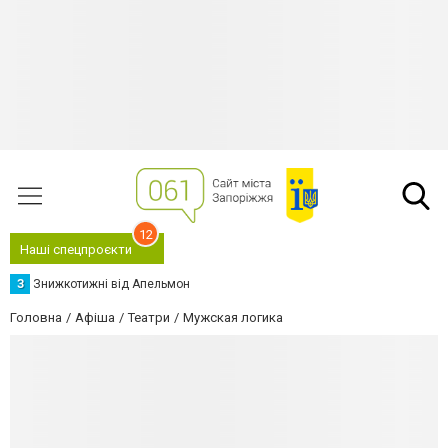
12
Наші спецпроєкти
З
Знижкотижні від Апельмон
Головна
Афіша
Театри
Мужская логика