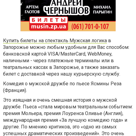
Купить билеты на спектакль Мужская логика
в
Запорожье можно любым удобным для Вас способом:
банковской картой VISA/MasterCard, WebMoney,
наличными - через платежные терминалы или в
театральных кассах в Запорожье, а также заказать
билет с доставкой через нашу курьерскую службу.
Комедия о мужской дружбе по пьесе Ясмины Реза
(Франция).
Это изящная и очень смешная история о мужской
дружбе. Пьеса «стала мировым театральным событием:
премия Мольера, премия Лоуренса Оливье (Англия),
международная премия «За лучшую комедию года» и
другие. По мнению критиков, это «одно из самых
успешных драматических произведений». Это очень