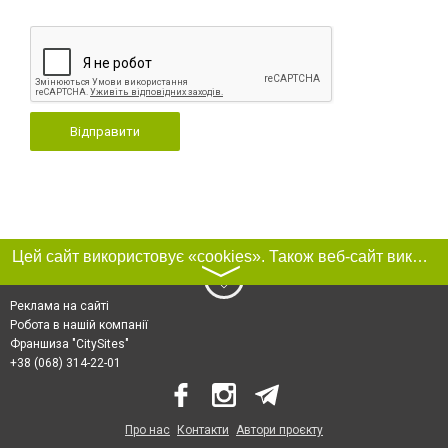
Відправити
Цей сайт використовує «cookies». Також веб-сайт використовує інтернет-сервіс для збору технічних даних стосовно відвідувачів з метою отримання маркетингової та статистичної інформації. Умови обробки даних відвідувачів сайту див.
〉
Реклама на сайті
Робота в нашій компанії
Франшиза "CitySites"
+38 (068) 314-22-01
Про нас
Контакти
Автори проєкту