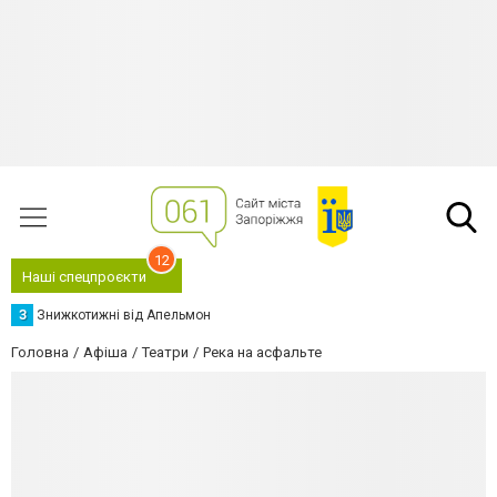
12
Наші спецпроєкти
З
Знижкотижні від Апельмон
Головна
Афіша
Театри
Река на асфальте