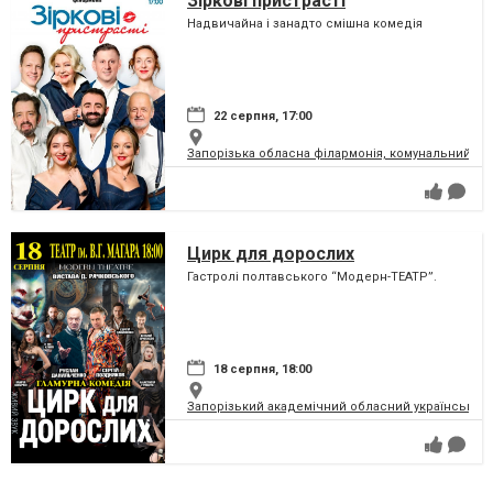
Зіркові пристрасті
Надвичайна і занадто смішна комедія
22 серпня, 17:00
Запорізька обласна філармонія, комунальний за
Цирк для дорослих
Гастролі полтавського “Модерн-ТЕАТР”.
18 серпня, 18:00
Запорізький академічний обласний український м