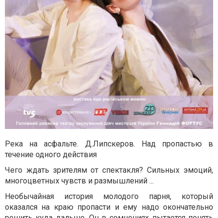
Река на асфальте. Д.Липскеров. Над пропастью в
течение одного действия
Чего ждать зрителям от спектакля? Сильных эмоций,
многоцветных чувств и размышлений ...
Необычайная история молодого парня, который
оказался на краю пропасти и ему надо окончательно
решить куда дальше. Он в сомнениях пытается понять