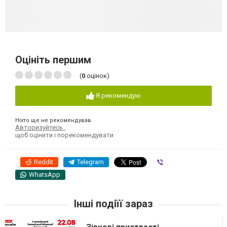
Оцініть першим
(
0
оцінок)
Я рекомендую
Ніхто ще не рекомендував
Авторизуйтесь
,
щоб оцінити і порекомендувати
Reddit
Telegram
Viber
WhatsApp
Інші подіїї зараз