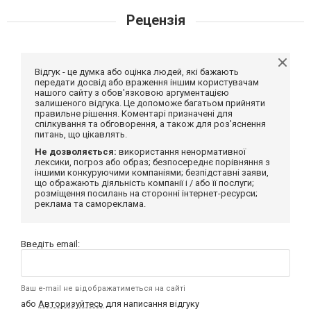
Рецензія
Відгук - це думка або оцінка людей, які бажають
передати досвід або враження іншим користувачам
нашого сайту з обов'язковою аргументацією
залишеного відгука. Це допоможе багатьом прийняти
правильне рішення. Коментарі призначені для
спілкування та обговорення, а також для роз'яснення
питань, що цікавлять.
Не дозволяється:
використання ненормативної
лексики, погроз або образ; безпосереднє порівняння з
іншими конкуруючими компаніями; безпідставні заяви,
що ображають діяльність компанії і / або її послуги;
розміщення посилань на сторонні інтернет-ресурси;
реклама та самореклама.
Введіть email:
Ваш e-mail не відображатиметься на сайті
або
Авторизуйтесь
для написання відгуку