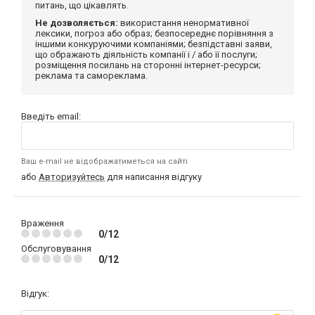
питань, що цікавлять.
Не дозволяється:
використання ненормативної
лексики, погроз або образ; безпосереднє порівняння з
іншими конкуруючими компаніями; безпідставні заяви,
що ображають діяльність компанії і / або її послуги;
розміщення посилань на сторонні інтернет-ресурси;
реклама та самореклама.
Введіть email:
Ваш e-mail не відображатиметься на сайті
або
Авторизуйтесь
для написання відгуку
Враження
0/12
Обслуговування
0/12
Відгук: