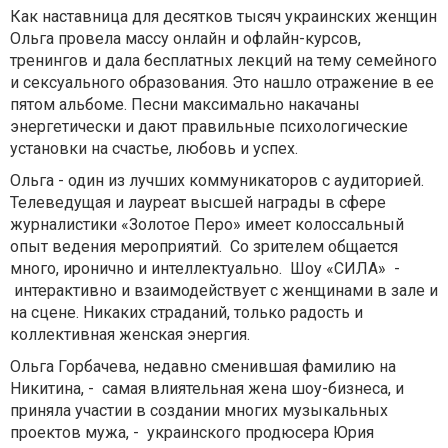
Как наставница для десятков тысяч украинских женщин
Ольга провела массу онлайн и офлайн-курсов,
тренингов и дала бесплатных лекций на тему семейного
и сексуального образования. Это нашло отражение в ее
пятом альбоме. Песни максимально накачаны
энергетически и дают правильные психологические
установки на счастье, любовь и успех.
Ольга - один из лучших коммуникаторов с аудиторией.
Телеведущая и лауреат высшей награды в сфере
журналистики «Золотое Перо» имеет колоссальный
опыт ведения мероприятий. Со зрителем общается
много, иронично и интеллектуально. Шоу «СИЛА» -
интерактивно и взаимодействует с женщинами в зале и
на сцене. Никаких страданий, только радость и
коллективная женская энергия.
Ольга Горбачева, недавно сменившая фамилию на
Никитина, - самая влиятельная жена шоу-бизнеса, и
приняла участии в создании многих музыкальных
проектов мужа, - украинского продюсера Юрия