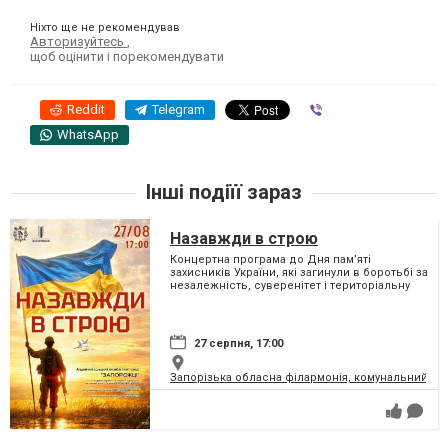
Ніхто ще не рекомендував
Авторизуйтесь
,
щоб оцінити і порекомендувати
Reddit
Telegram
Viber
WhatsApp
Інші подіїї зараз
Назавжди в строю
Концертна програма до Дня пам’яті
захисників України, які загинули в боротьбі за
незалежність, суверенітет і територіальну
цілісність України
27 серпня, 17:00
Запорізька обласна філармонія, комунальний за