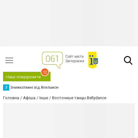
12
Наші спецпроєкти
З
Знижкотижні від Апельмон
Головна
Афіша
Інше
Восточные танцы.Bellydance