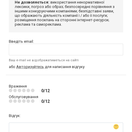
Не дозволяється:
використання ненормативної
лексики, погроз або образ; безпосереднє порівняння з
іншими конкуруючими компаніями; безпідставні заяви,
що ображають діяльність компанії і / або її послуги;
розміщення посилань на сторонні інтернет-ресурси;
реклама та самореклама.
Введіть email:
Ваш e-mail не відображатиметься на сайті
або
Авторизуйтесь
для написання відгуку
Враження
0/12
Обслуговування
0/12
Відгук: