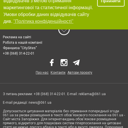
відвідувачів з метою отримання
Прийняти
маркетингової та статистичної інформації.
Умови обробки даних відвідувачів сайту
див.
"Політика конфіденційності"
Реклама на сайті
Робота в нашій компанії
Франшиза "CitySites"
+38 (068) 314-22-01
Про нас
Контакти
Автори проєкту
З питань реклами: +38 (068) 314-22-01. E-mail:
reklama@061.ua
E-mail редакції:
news@061.ua
Допускається цитування матеріалів без отримання попередньої згоди
061.ua за умови розміщення в тексті обов'язкового посилання на 061.ua -
Сайт міста Запоріжжя. Для інтернет-видань обов'язкове розміщення
прямого, відкритого для пошукових систем гіперпосилання на цитовані
статті не нижче другого абзацу в тексті або в якості джерела. Порушення