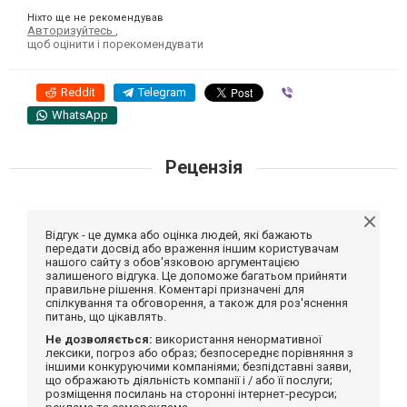
Ніхто ще не рекомендував
Авторизуйтесь
,
щоб оцінити і порекомендувати
Reddit
Telegram
Viber
WhatsApp
Рецензія
Відгук - це думка або оцінка людей, які бажають
передати досвід або враження іншим користувачам
нашого сайту з обов'язковою аргументацією
залишеного відгука. Це допоможе багатьом прийняти
правильне рішення. Коментарі призначені для
спілкування та обговорення, а також для роз'яснення
питань, що цікавлять.
Не дозволяється:
використання ненормативної
лексики, погроз або образ; безпосереднє порівняння з
іншими конкуруючими компаніями; безпідставні заяви,
що ображають діяльність компанії і / або її послуги;
розміщення посилань на сторонні інтернет-ресурси;