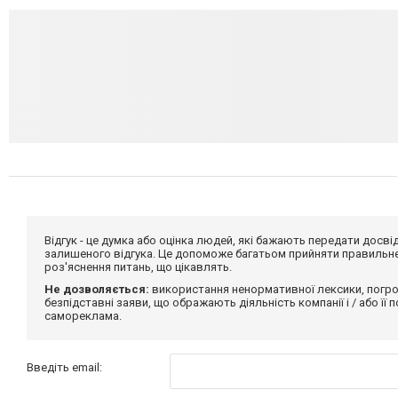
Відгук - це думка або оцінка людей, які бажають передати дос
залишеного відгука. Це допоможе багатьом прийняти правильне 
роз'яснення питань, що цікавлять.
Не дозволяється:
використання ненормативної лексики, погро
безпідставні заяви, що ображають діяльність компанії і / або її
самореклама.
Введіть email: