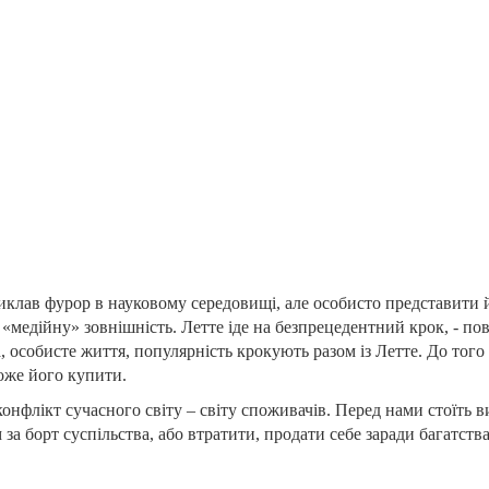
иклав фурор в науковому середовищі, але особисто представити 
 «медійну» зовнішність. Летте іде на безпрецедентний крок, - по
, особисте життя, популярність крокують разом із Летте. До того
оже його купити.
флікт сучасного світу – світу споживачів. Перед нами стоїть ви
за борт суспільства, або втратити, продати себе заради багатства