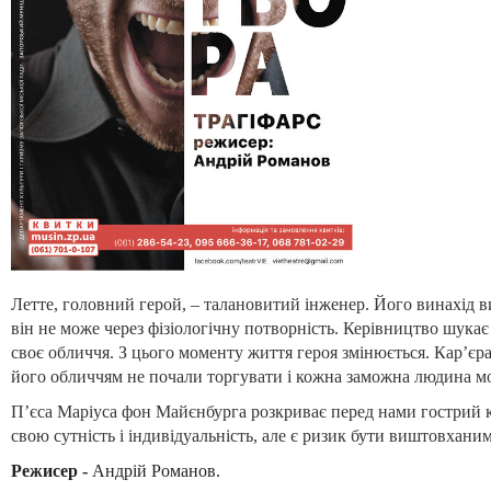
Летте, головний герой, – талановитий інженер. Його винахід в
він не може через фізіологічну потворність. Керівництво шукає
своє обличчя. З цього моменту життя героя змінюється. Кар’єра
його обличчям не почали торгувати і кожна заможна людина м
П’єса Маріуса фон Майєнбурга розкриває перед нами гострий кон
свою сутність і індивідуальність, але є ризик бути виштовханим 
Режисер -
Андрій
Романов.