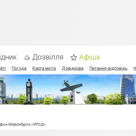
ідник
Дозвілля
Афіша
йті
Погода
Карта міста
Довідкова
Питання-відповідь
Н
 фон Майєнбурга «УРОД».