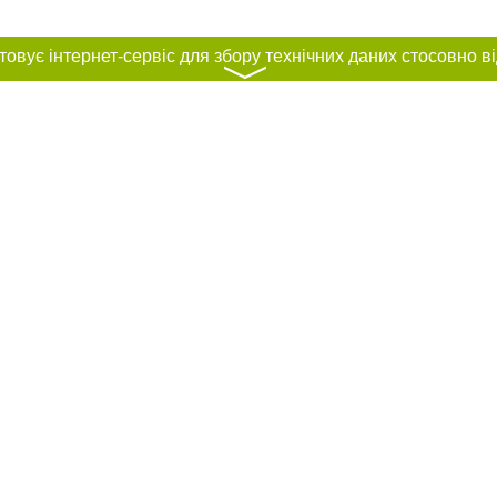
〉
нас :
и
Автори проєкту
ування матеріалів без отримання попередньої згоди 061.ua за умови розміще
силання на 061.ua - Сайт міста Запоріжжя. Для інтернет-видань обов'язкове
го для пошукових систем гіперпосилання на цитовані статті не нижче другого
рела. Порушення виняткових прав переслідується Законом.
ками "Новини компаній", "Промо", "Партнерський матеріал", "Партнерський спе
", "Пресреліз", "PR", "Офіційно", "Політична реклама" публікуються на правах 