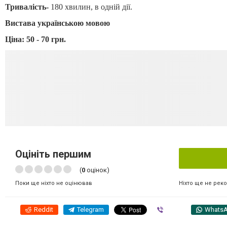
Тривалість
-
180
хв
илин, в одній дії.
Вистава українською мовою
Ціна: 50 - 70 грн.
Оцініть першим
(
0
оцінок)
Ніхто ще не рек
Поки ще ніхто не оцінював
Reddit
Telegram
Viber
Whats