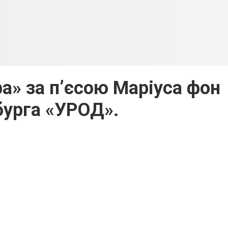
» за п’єсою Маріуса фон
урга «УРОД».