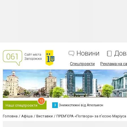
Новини
Дов
Спецпроєкти
Реклама на са
12
З
Знижкотижні від Апельмон
Наші спецпроєкти
Головна
Афіша
Виставки
ПРЕМ’ЄРА «Потвора» за п’єсою Маріуса