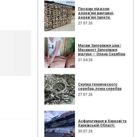
Продам піддони
дерев'яні вантажні,
дерев'яні палети.
27.07.26
Масаж Запоріжжя ціна |
Масажист Запоріжжя
відгуки — Олена Скрябіна
21.04.26
Скупка технического
серебра, лома серебра
27.07.26
Асфальтуваня в Харкові та
Харківській Області.
30.07.26