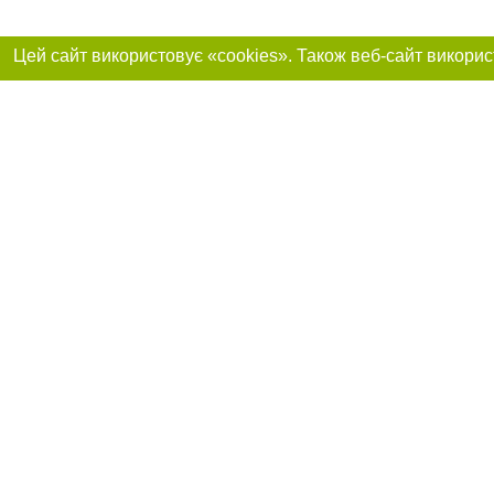
Реклама на сайті
Приєднуйтесь до 
Робота в нашій компанії
Франшиза "CitySites"
Про нас
Контакт
+38 (068) 314-22-01
З питань реклами: +38 (068) 314-22-01. E-mail:
Допускається цит
reklama@061.ua
обов'язкового по
прямого, відкрито
або в якості дже
E-mail редакції:
news@061.ua
Матеріали з плаш
"Політичні новини