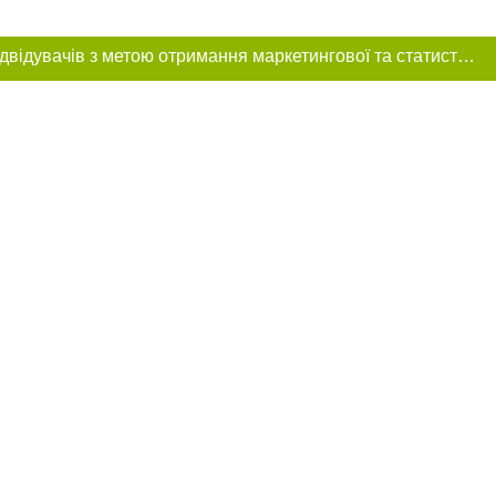
Цей сайт використовує «cookies». Також веб-сайт використовує інтернет-сервіс для збору технічних даних стосовно відвідувачів з метою отримання маркетингової та статистичної інформації. Умови обробки даних відвідувачів сайту див.
ння в тексті
 розміщення
 абзацу в тексті
цпроєкт",
реклами.