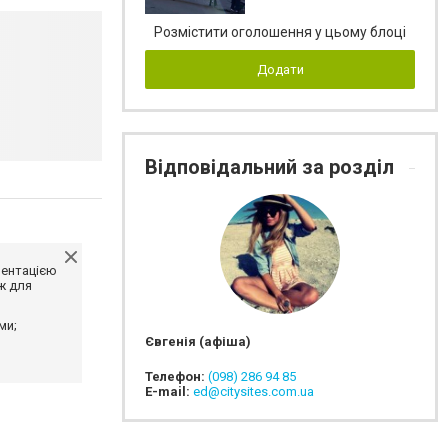
Розмістити оголошення у цьому блоці
Додати
Відповідальний за розділ
ментацією
ж для
ми;
Євгенія (афіша)
Телефон:
(098) 286 94 85
E-mail:
ed@citysites.com.ua