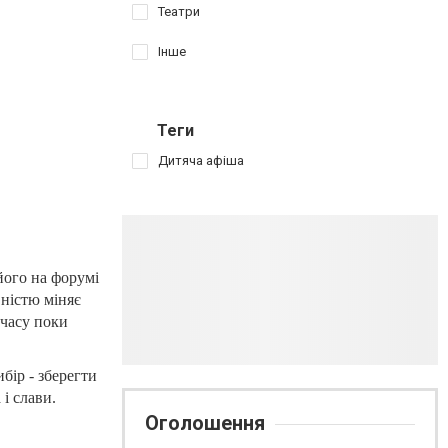
Театри
Інше
Теги
Дитяча афіша
його на форумі
вністю міняє
 часу поки
бір - зберегти
 і слави.
Оголошення