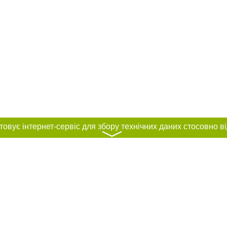
〉
нас :