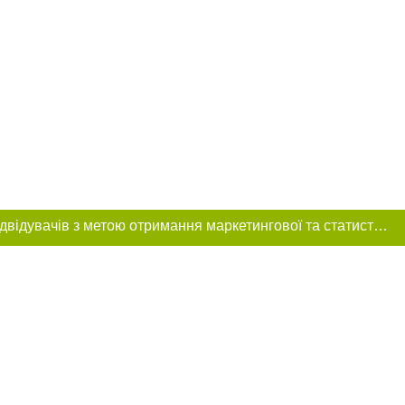
Цей сайт використовує «cookies». Також веб-сайт використовує інтернет-сервіс для збору технічних даних стосовно відвідувачів з метою отримання маркетингової та статистичної інформації. Умови обробки даних відвідувачів сайту див.