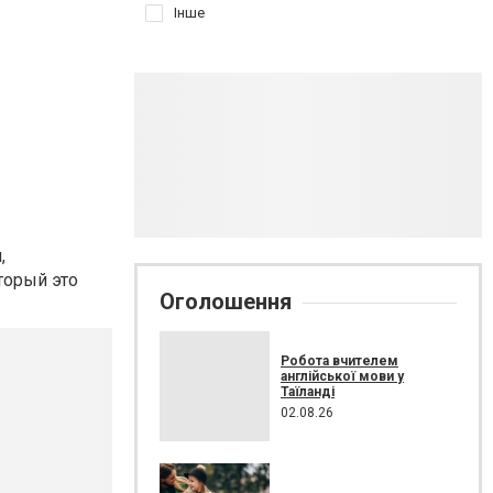
Інше
,
торый это
Оголошення
Робота вчителем
англійської мови у
Таїланді
02.08.26