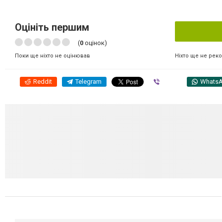
Оцініть першим
(
0
оцінок)
Ніхто ще не рек
Поки ще ніхто не оцінював
Reddit
Telegram
Viber
Whats