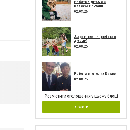
Робота з дітьми в
Великої Британії
02.08.26
Au pair Іспанія (робота з
дітьми)
02.08.26
Робота в готелях Китаю
02.08.26
Розмістити оголошення у цьому блоці
Додати