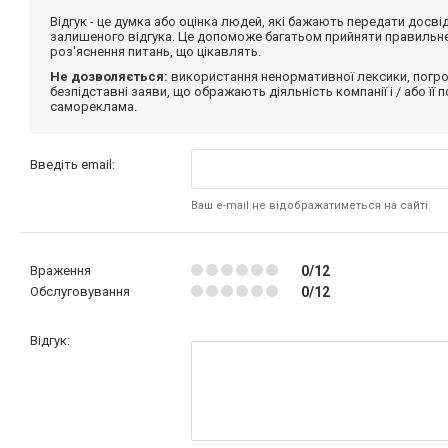
Відгук - це думка або оцінка людей, які бажають передати дос
залишеного відгука. Це допоможе багатьом прийняти правильне 
роз'яснення питань, що цікавлять.
Не дозволяється:
використання ненормативної лексики, погро
безпідставні заяви, що ображають діяльність компанії і / або її
самореклама.
Введіть email:
Ваш e-mail не відображатиметься на сайті
Враження
0/12
Обслуговування
0/12
Відгук: