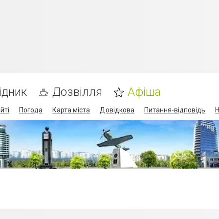
ідник
Дозвілля
Афіша
йті
Погода
Карта міста
Довідкова
Питання-відповідь
Н