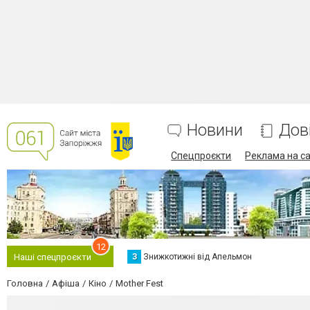
Новини
Дов
Спецпроєкти
Реклама на са
12
З
Знижкотижні від Апельмон
Наші спецпроєкти
Головна
Афіша
Кіно
Mother Fest