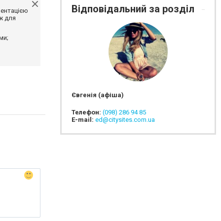
Відповідальний за розділ
ментацією
ж для
ми;
Євгенія (афіша)
Телефон:
(098) 286 94 85
E-mail:
ed@citysites.com.ua