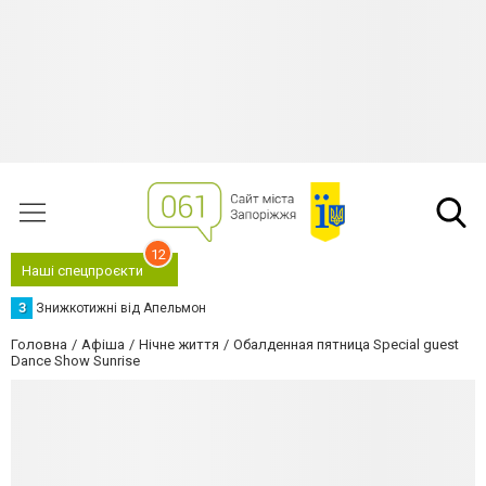
12
Наші спецпроєкти
З
Знижкотижні від Апельмон
Головна
Афіша
Нічне життя
Обалденная пятница Special guest
Dance Show Sunrise