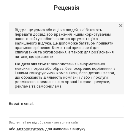
Рецензія
Відгук - це думка або оцінка людей, які бажають
передати досвід або враження іншим користувачам
нашого сайту з обов'язковою аргументацією
залишеного відгука. Це допоможе багатьом прийняти
правильне рішення. Коментарі призначені для
спілкування та обговорення, а також для роз'яснення
питань, що цікавлять.
Не дозволяється:
використання ненормативної
лексики, погроз або образ; безпосереднє порівняння з
іншими конкуруючими компаніями; безпідставні заяви,
що ображають діяльність компанії і / або її послуги;
розміщення посилань на сторонні інтернет-ресурси;
реклама та самореклама.
Введіть email:
Ваш e-mail не відображатиметься на сайті
або
Авторизуйтесь
для написання відгуку