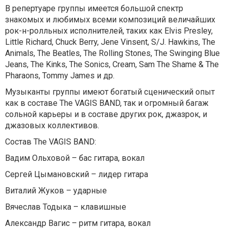
В репертуаре группы имеется большой спектр
знакомых и любимых всеми композиций величайших
рок-н-ролльных исполнителей, таких как Elvis Presley,
Little Richard, Chuck Berry, Jene Vinsent, S/J. Hawkins, The
Animals, The Beatles, The Rolling Stones, The Swinging Blue
Jeans, The Kinks, The Sonics, Cream, Sam The Shame & The
Pharaons, Tommy James и др.
Музыканты группы имеют богатый сценический опыт
как в составе The VAGIS BAND, так и огромный багаж
сольной карьеры и в составе других рок, джазрок, и
джазовых коллективов.
Состав The VAGIS BAND:
Вадим Ольховой – бас гитара, вокал
Сергей Цымановский – лидер гитара
Виталий Жуков – ударные
Вячеслав Тодыка – клавишные
Александр Вагис – ритм гитара, вокал