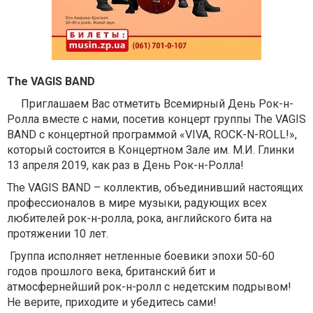
The VAGIS BAND
Приглашаем Вас отметить Всемирный День Рок-н-
Ролла вместе с нами, посетив концерт группы The VAGIS
BAND с концертной программой «VIVA, ROCK-N-ROLL!»,
который состоится в Концертном Зале им. М.И. Глинки
13 апреля 2019, как раз в День Рок-н-Ролла!
The VAGIS BAND – коллектив, объединивший настоящих
профессионалов в мире музыки, радующих всех
любителей рок-н-ролла, рока, английского бита на
протяжении 10 лет.
Группа исполняет нетленные боевики эпохи 50-60
годов прошлого века, британский бит и
атмосфернейший рок-н-ролл с недетским подрывом!
Не верите, приходите и убедитесь сами!