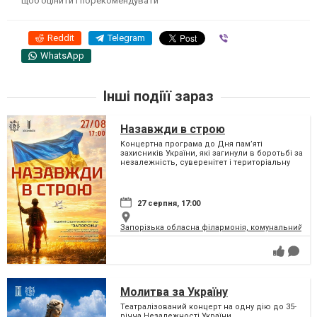
щоб оцінити і порекомендувати
Reddit
Telegram
Viber
WhatsApp
Інші подіїї зараз
Назавжди в строю
Концертна програма до Дня пам’яті
захисників України, які загинули в боротьбі за
незалежність, суверенітет і територіальну
цілісність України
27 серпня, 17:00
Запорізька обласна філармонія, комунальний за
Молитва за Україну
Театралізований концерт на одну дію до 35-
річча Незалежності України