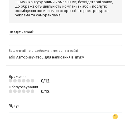
іншими конкуруючими компаніями; безпідставні заяви,
що ображають діяльність компанії і / або її послуги;
розміщення посилань на сторонні інтернет-ресурси;
реклама та самореклама.
Введіть email:
Ваш e-mail не відображатиметься на сайті
або
Авторизуйтесь
для написання відгуку
Враження
0/12
Обслуговування
0/12
Відгук: