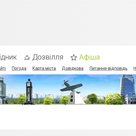
ідник
Дозвілля
Афіша
йті
Погода
Карта міста
Довідкова
Питання-відповідь
Н