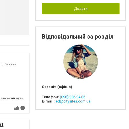
Додати
Відповідальний за розділ
о 35-річча
Євгенія (афіша)
Телефон:
(098) 286 94 85
їнський музично-драматичний театр ім. В. Г. Магара
E-mail:
ed@citysites.com.ua
rt