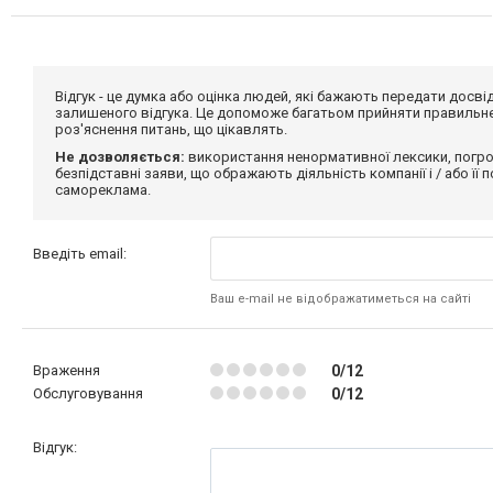
Відгук - це думка або оцінка людей, які бажають передати дос
залишеного відгука. Це допоможе багатьом прийняти правильне 
роз'яснення питань, що цікавлять.
Не дозволяється:
використання ненормативної лексики, погро
безпідставні заяви, що ображають діяльність компанії і / або її
самореклама.
Введіть email:
Ваш e-mail не відображатиметься на сайті
Враження
0/12
Обслуговування
0/12
Відгук: